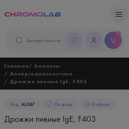
0
Главная
Анализы
Аллергодиагностика
Дрожжи пивные IgE, F403
Код:
AL067
На дому
В офисе
Дрожжи пивные IgE, F403