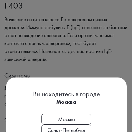
F403
Выявление антител класса Е к аллергенам пивных
дрожжей. Иммуноглобулины Е (IgE) отвечают за быстрый
ответ на введение аллергена. Если организм не имел
контакта с данным аллергеном, тест будет
отрицательным. Назначается для диагностики IgE-
зависимой аллергии.
Симптомы
Диагностика аллергии на пивные дрожжи; диагностика
Вы находитесь в городе
причин развития аллергических заболеваний и их
Москва
обострений.
Москва
Формат выдачи результата
Санкт-Петербург