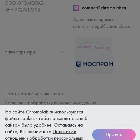
ООО «ХРОМОЛАБ»
contact@chromolab.ru
ИНН 7727419598
Адрес для направления
претензий:
legal@chromolab.ru
Наши партнеры
Политика конфиденциальности
Согласие на обработку персональных данных
На сайте Chromolab.ru используются
Договор на оказание мед. услуг
файлы cookie, чтобы пользоваться веб-
сайтом было удобнее. Оставаясь на
Безопасность платежей гарантируется использованием SSL
протокола. Данные вашей банковской карты надежно защищены при
сайте, Вы принимаете
Политику в
оплате онлайн
Принять
отношении обработки персональных