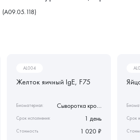
(A09.05.118)
AL004
AL
Желток яичный IgE, F75
Яйц
Сыворотка крови
Биоматериал:
Биома
1 день
Срок исполнения:
Срок и
1 020 ₽
Стоимость
Стоим