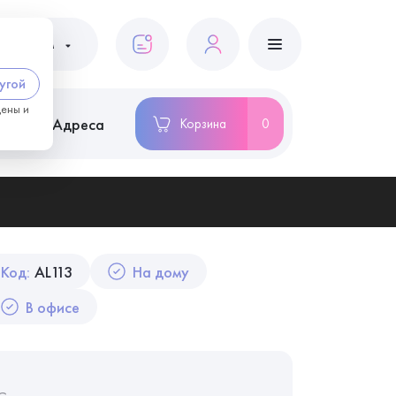
ациентам
угой
цены и
ство
Адреса
Корзина
0
Код:
AL113
На дому
В офисе