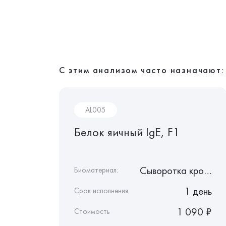
С этим анализом часто назначают:
AL005
ий
Белок яичный IgE, F1
Сыворотка крови
Сыворотка крови
Биоматериал:
1 день
1 день
Срок исполнения:
1 020 ₽
1 090 ₽
Стоимость