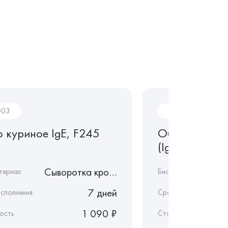
003
AL001
о куриное IgE, F245
Общий иммун
(IgE)
Сыворотка крови
териал:
Биоматериал:
7 дней
сполнения:
Срок исполнения:
1 090 ₽
ость
Стоимость