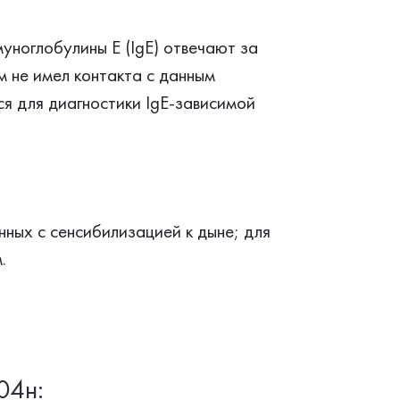
муноглобулины Е (IgE) отвечают за
м не имел контакта с данным
ся для диагностики IgE-зависимой
нных с сенсибилизацией к дыне; для
.
04н: