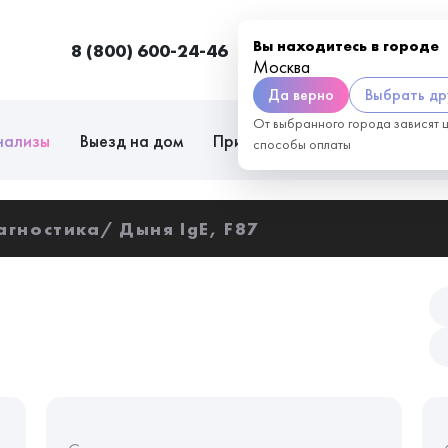
Вы находитесь в городе
8 (800) 600-24-46
Москва
П
Москва
Да верно
Выбрать др
От выбранного города зависят 
нализы
Выезд на дом
Приём врачей
Сотрудниче
способы оплаты
агностика
Дыня IgE, F87