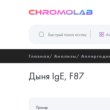
А
Главная
Анализы
Аллергоди
Дыня IgE, F87
Пример