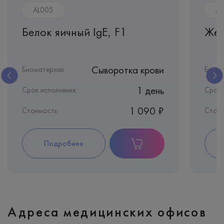
AL005
AL
Белок яичный IgE, F1
Жел
Сыворотка крови
Биоматериал:
Биома
1 день
Срок исполнения:
Срок 
1 090 ₽
Стоимость
Стои
Подробнее
Адреса медицинских офисов