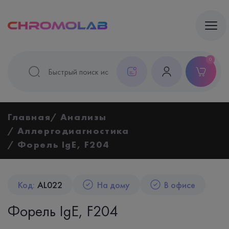
0
Главная
Анализы
Аллергодиагностика
Форель IgE, F204
Код:
AL022
На дому
В офисе
Форель IgE, F204