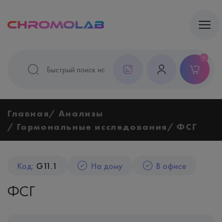
0
Главная
Анализы
Гормональные исследования
ФСГ
Код:
G11.1
На дому
В офисе
ФСГ