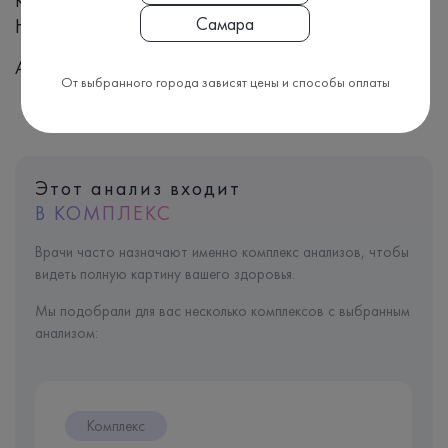
Количественный
Самара
Номенклатура МЗ РФ, Приказ №804н:
A09.05.132
От выбранного города зависят цены и способы оплаты
Этот анализ входит
В КОМПЛЕКС
Врачи часто назначают именно комплекс анализов, чтобы
видеть полную картину вашего здоровья.
Мы подобрали для вас несколько комплексов с выбранным
анализом:
Комплекс