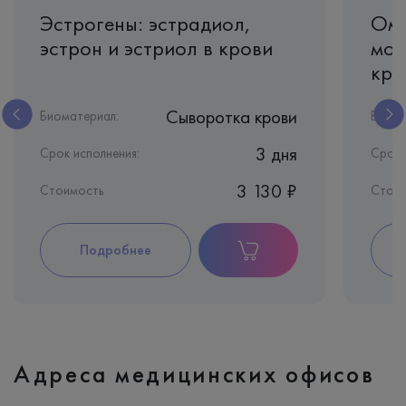
Эстрогены: эстрадиол,
Оме
эстрон и эстриол в крови
моб
кро
Сыворотка крови
Биоматериал:
Биома
3 дня
Срок исполнения:
Срок 
3 130 ₽
Стоимость
Стоим
Подробнее
Адреса медицинских офисов