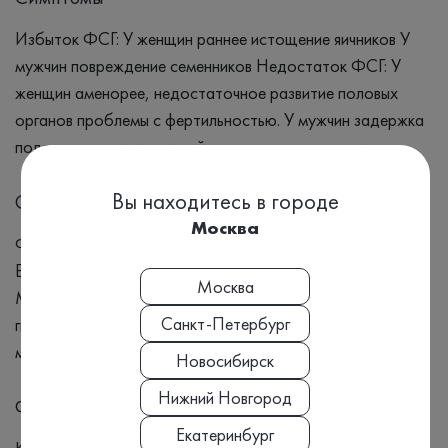
Избыток ФСГ: У женщин раннее истощение яичников У
мужчин повреждение семенников Недостаток ФСГ: У
женщин аменорее, недостаточное развитие половых
органов проблемы с фертильностью. У мужчин задержка
полового развития, низкий уровень сперматозоидов
Вы находитесь в городе
Синонимы
Москва
Фолликулостимулирующий гормон, Гормоны гипофиза,
Бесплодие, Синдром поликистозных яичников,
Москва
Менопауза, Эндометриоз, Гиперфункция или опухоли
Санкт-Петербург
гипофиза, Первичная тестикулярная недостаточность у
мужчин, Гиперпролактинемия, Ранее истощение яичников
Новосибирск
Нижний Новгород
Формат выдачи результата
Екатеринбург