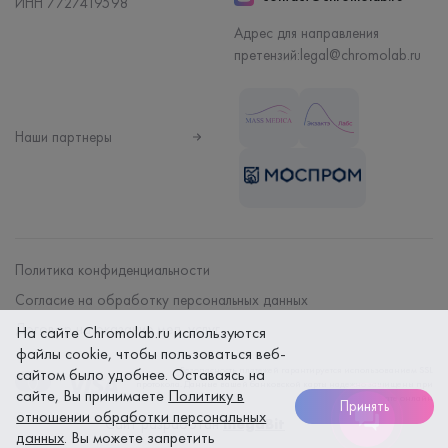
ИНН 7727419598
Адрес для направления
претензий:
legal@chromolab.ru
Наши партнеры
Политика конфиденциальности
Согласие на обработку персональных данных
Договор на оказание мед. услуг
На сайте Chromolab.ru используются
файлы cookie, чтобы пользоваться веб-
Безопасность платежей гарантируется использованием SSL
сайтом было удобнее. Оставаясь на
протокола. Данные вашей банковской карты надежно защищены при
сайте, Вы принимаете
Политику в
оплате онлайн
Принять
отношении обработки персональных
Сайт разработан
megaBit
данных
. Вы можете запретить