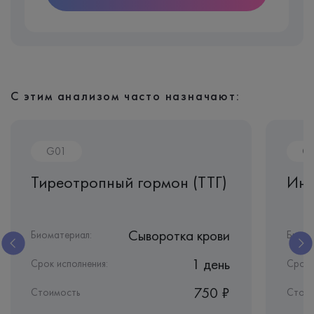
С этим анализом часто назначают:
G01
G
Тиреотропный гормон (ТТГ)
Инг
Сыворотка крови
Биоматериал:
Биома
1 день
Срок исполнения:
Срок 
750 ₽
Стоимость
Стои