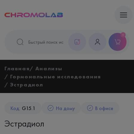
0
Главная
Анализы
Гормональные исследования
Эстрадиол
Код:
G15.1
На дому
В офисе
Эстрадиол