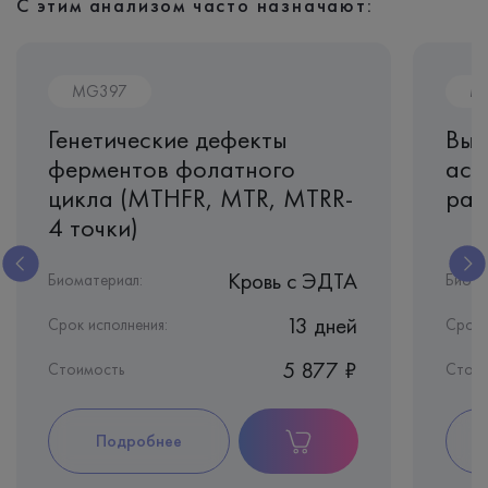
С этим анализом часто назначают:
MG397
M
Генетические дефекты
Выя
ферментов фолатного
асс
цикла (MTHFR, MTR, MTRR-
разв
4 точки)
Кровь c ЭДТА
Биоматериал:
Биома
13 дней
Срок исполнения:
Срок 
5 877 ₽
Стоимость
Стои
Подробнее