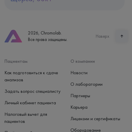
Адрес
Екатеринбург, ул. Щорса, 38к1
Телефон
8 (800) 600-24-46
2026, Chromolab.
Часы работы
Наверх
Все права защищены.
пн-вс: 7:30-15:00
Способ оплаты
Наличные, банковская карта
Пациентам
О компании
Как подготовиться к сдаче
Новости
анализов
О лаборатории
Задать вопрос специалисту
Партнеры
Личный кабинет пациента
Карьера
Налоговый вычет для
Лицензии и сертификаты
пациентов
Оборудование