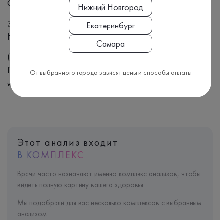
Формат выдачи результата
Нижний Новгород
Заключение
Екатеринбург
Номенклатура МЗ РФ, Приказ №804н:
Самара
(B03.006.001)
Генетические факторы развития синдрома поликистозных
От выбранного города зависят цены и способы оплаты
яичников
Этот анализ входит
В КОМПЛЕКС
Врачи часто назначают именно комплекс анализов, чтобы
видеть полную картину вашего здоровья.
Мы подобрали для вас несколько комплексов с выбранным
анализом: