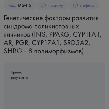
Код:
MG415
На дому
В офисе
Генетические факторы развития
синдрома поликистозных
яичников (INS, PPARG, CYP11A1,
AR, PGR, CYP17A1, SRD5A2,
SHBG - 8 полиморфизмов)
Пример
результата