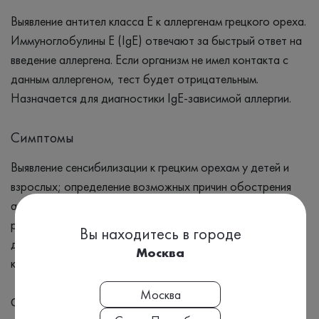
Выявление антител класса Е к аллергенам грецкого ореха.
Иммуноглобулины Е (IgE) отвечают за быстрый ответ на
введение аллергена. Если организм не имел контакта с
данным аллергеном, тест будет отрицательным.
Назначается для диагностики IgE-зависимой аллергии.
Симптомы
Выявление сенсибилизации к грецким орехам у детей и
взрослых; определение возможных причин обострения
аллергического заболевания (аллергического ринита/
риноконъюнктивита, бронхиальной астмы, атопического
Вы находитесь в городе
дерматита, ангиоотеков, крапивницы, желудочно-
Москва
кишечных расстройств, анафилактического шока).
Москва
Формат выдачи результата