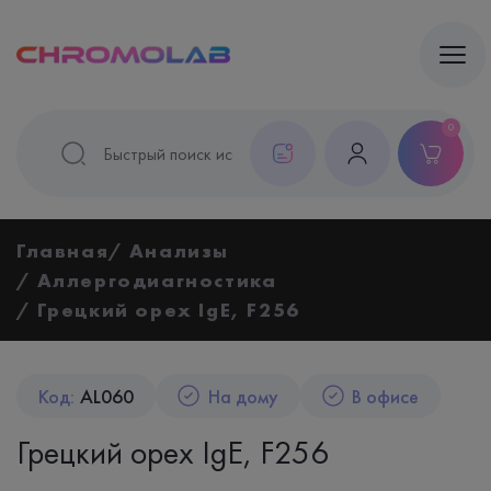
0
Главная
Анализы
Аллергодиагностика
Грецкий орех IgE, F256
Код:
AL060
На дому
В офисе
Грецкий орех IgE, F256