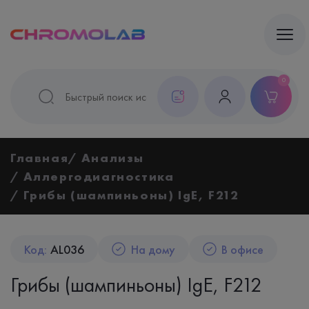
0
Главная
Анализы
Аллергодиагностика
Грибы (шампиньоны) IgE, F212
Код:
AL036
На дому
В офисе
Грибы (шампиньоны) IgE, F212