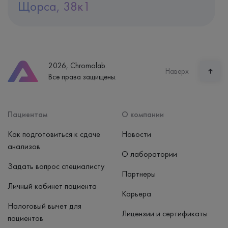
Щорса, 38к1
Адрес
Екатеринбург, ул. Щорса, 38к1
Телефон
8 (800) 600-24-46
2026, Chromolab.
Часы работы
Наверх
Все права защищены.
пн-вс: 7:30-15:00
Способ оплаты
Наличные, банковская карта
Пациентам
О компании
Как подготовиться к сдаче
Новости
анализов
О лаборатории
Задать вопрос специалисту
Партнеры
Личный кабинет пациента
Карьера
Налоговый вычет для
Лицензии и сертификаты
пациентов