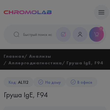
0
Главная
Анализы
Аллергодиагностика
Груша IgE, F94
Код:
AL112
На дому
В офисе
Груша IgE, F94