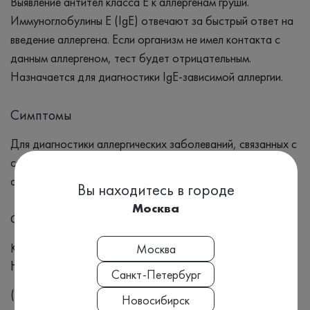
Выявление антител класса Е к аллергенам груши.
Иммуноглобулины Е (IgE) отвечают за быстрый ответ на
введение аллергена. Если организм не имел контакта с
данным аллергеном, тест будет отрицательным.
Назначается для диагностики IgE-зависимой аллергии.
Симптомы
Для диагностики аллергических заболеваний, связанных с
сенсибилизацией к груше; для скрининга при пищевой
аллергии к фруктам и ягодам.
Вы находитесь в городе
Москва
Формат выдачи результата
Количественный
Москва
Номенклатура МЗ РФ, Приказ №804н:
Санкт-Петербург
(A09.05.118)
Новосибирск