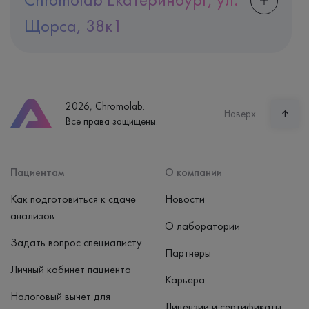
Щорса, 38к1
Адрес
Екатеринбург, ул. Щорса, 38к1
Телефон
8 (800) 600-24-46
2026, Chromolab.
Часы работы
Наверх
Все права защищены.
пн-вс: 7:30-15:00
Способ оплаты
Наличные, банковская карта
Пациентам
О компании
Как подготовиться к сдаче
Новости
анализов
О лаборатории
Задать вопрос специалисту
Партнеры
Личный кабинет пациента
Карьера
Налоговый вычет для
Лицензии и сертификаты