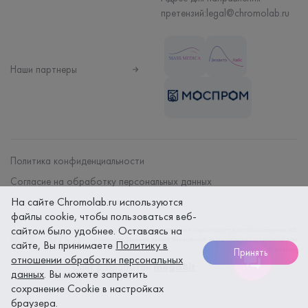
претензий:
legal@chromolab.ru
Наши партнеры
Политика конфиденциальности
Согласие на обработку персональных данных
Договор на оказание мед. услуг
На сайте Chromolab.ru используются
файлы cookie, чтобы пользоваться веб-
сайтом было удобнее. Оставаясь на
Безопасность платежей гарантируется использованием SSL
протокола. Данные вашей банковской карты надежно защищены при
сайте, Вы принимаете
Политику в
оплате онлайн
Принять
отношении обработки персональных
Сайт разработан
megaBit
данных
. Вы можете запретить
сохранение Cookie в настройках
браузера.