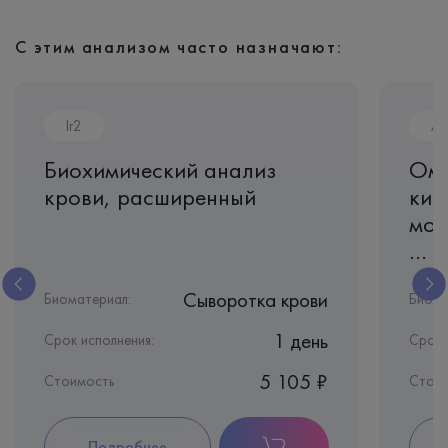
С этим анализом часто назначают:
Ir2
A
Биохимический анализ
Оме
крови, расширенный
кис
моб
...
Сыворотка крови
Биоматериал:
Биома
1 день
Срок исполнения:
Срок 
5 105 ₽
Стоимость
Стоим
Подробнее