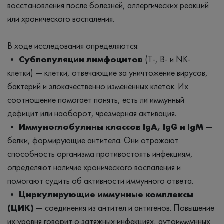
восстановления после болезней, аллергических реакций
или хронического воспаления.
В ходе исследования определяются:
•
Субпопуляции лимфоцитов
(Т-, В- и NK-
клетки) — клетки, отвечающие за уничтожение вирусов,
бактерий и злокачественно изменённых клеток. Их
соотношение помогает понять, есть ли иммунный
дефицит или наоборот, чрезмерная активация.
• Иммуноглобулины классов IgA, IgG и IgM
—
белки, формирующие антитела. Они отражают
способность организма противостоять инфекциям,
определяют наличие хронического воспаления и
помогают судить об активности иммунного ответа.
• Циркулирующие иммунные комплексы
(ЦИК)
— соединения из антител и антигенов. Повышение
их уровня говорит о затяжных инфекциях, аутоиммунных