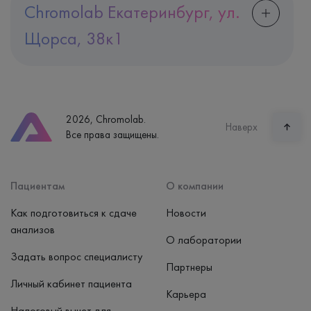
Chromolab Екатеринбург, ул.
Щорса, 38к1
Адрес
Екатеринбург, ул. Щорса, 38к1
Телефон
8 (800) 600-24-46
2026, Chromolab.
Часы работы
Наверх
Все права защищены.
пн-вс: 7:30-15:00
Способ оплаты
Наличные, банковская карта
Пациентам
О компании
Как подготовиться к сдаче
Новости
анализов
О лаборатории
Задать вопрос специалисту
Партнеры
Личный кабинет пациента
Карьера
Налоговый вычет для