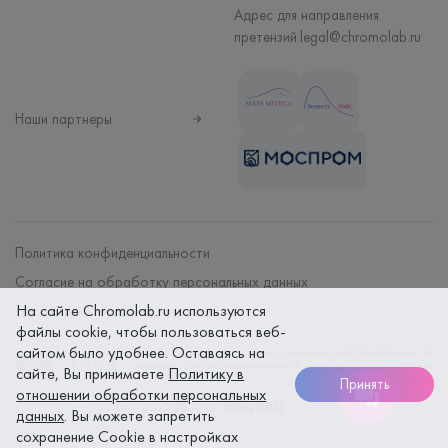
Адрес для направления
претензий:
legal@chromolab.ru
Наши партнеры
Политика конфиденциальности
Согласие на обработку персональных данных
На сайте Chromolab.ru используются
Договор на оказание мед. услуг
файлы cookie, чтобы пользоваться веб-
сайтом было удобнее. Оставаясь на
Безопасность платежей гарантируется использованием SSL
протокола. Данные вашей банковской карты надежно защищены при
сайте, Вы принимаете
Политику в
оплате онлайн
Принять
отношении обработки персональных
Сайт разработан
megaBit
данных
. Вы можете запретить
сохранение Cookie в настройках