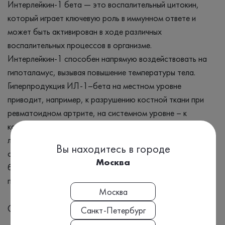
Интерлейкин-1 бета — это воспалительный цитокин,
который играет ключевую роль в иммунном ответе и
может быть активирован в ходе различных
воспалительных процессов в организме.
Интерлейкин-1 способен напрямую воздействовать на
гипоталамус, вызывая повышение температуры тела.
Гиперпродукция ИЛ­-1–бета на местном уровне
приводит, например, к разрушению костной ткани при
ревматоидном артрите, на системном уровне – к
катастрофическому нарушению гемодинамики и часто к
летальному исходу. Повышение содержания ИЛ-1–бета
Вы находитесь в городе
отмечено при обострении панкреатита, язвенной
Москва
болезни, вирусного гепатита, болезни Крона,
пневмокониозе, туберкулезе и дрих заболеваниях.
Москва
Синонимы
Санкт-Петербург