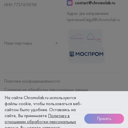
contact@chromolab.ru
ИНН 7727419598
Адрес для направления
претензий:
legal@chromolab.ru
Наши партнеры
Политика конфиденциальности
Согласие на обработку персональных данных
На сайте Chromolab.ru используются
Договор на оказание мед. услуг
файлы cookie, чтобы пользоваться веб-
сайтом было удобнее. Оставаясь на
Безопасность платежей гарантируется использованием SSL
протокола. Данные вашей банковской карты надежно защищены при
сайте, Вы принимаете
Политику в
Принять
оплате онлайн
отношении обработки персональных
Сайт разработан
megaBit
данных
. Вы можете запретить