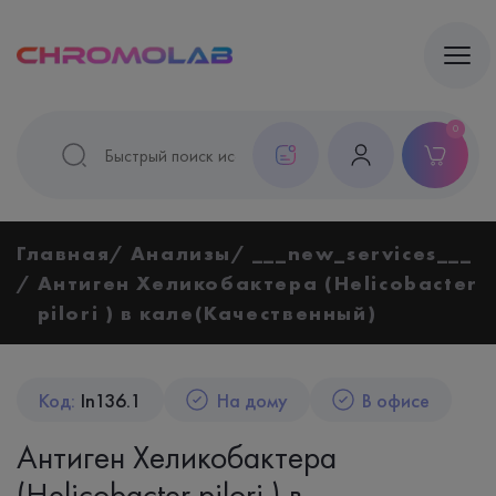
0
Главная
Анализы
___new_services___
Антиген Хеликобактера (Helicobacter
pilori ) в кале(Качественный)
Код:
In136.1
На дому
В офисе
Антиген Хеликобактера
(Helicobacter pilori ) в