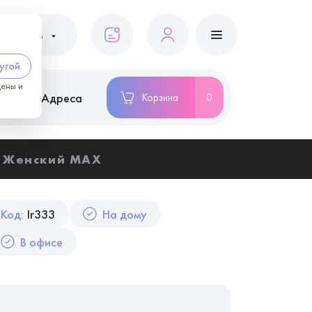
ациентам
угой
цены и
ство
Адреса
Корзина
0
. Женский MAX
Код:
Ir333
На дому
В офисе