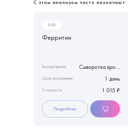
С этим анализом часто назначают:
B48
),
Ферритин
С
Сыворотка крови
Сыворотка крови
Биоматериал:
3 дня
1 день
Срок исполнения:
3 160 ₽
1 015 ₽
Стоимость
Подробнее