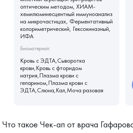
оптическим методом, ХИАМ-
хемилюминесцентный иммуноанализ
на микрочастицах, Ферментативный
колориметрический, Гексокиназный,
ИФА
Биоматериал:
Кровь c ЭДТА,Сыворотка
крови,Кровь с фторидом
натрия,Плазма крови с
гепарином,Плазма крови с
ЭДТА,Слюна,Кал,Моча разовая
Что такое Чек-ап от врача Гафаро