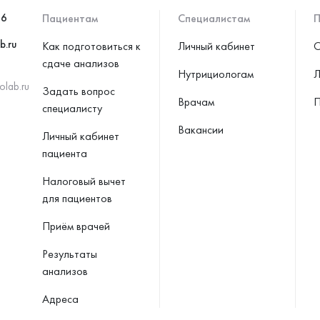
46
Пациентам
Специалистам
П
b.ru
Как подготовиться к
Личный кабинет
С
сдаче анализов
Нутрициологам
Л
olab.ru
Задать вопрос
Врачам
П
специалисту
Вакансии
Личный кабинет
пациента
Налоговый вычет
для пациентов
Приём врачей
Результаты
анализов
Адреса