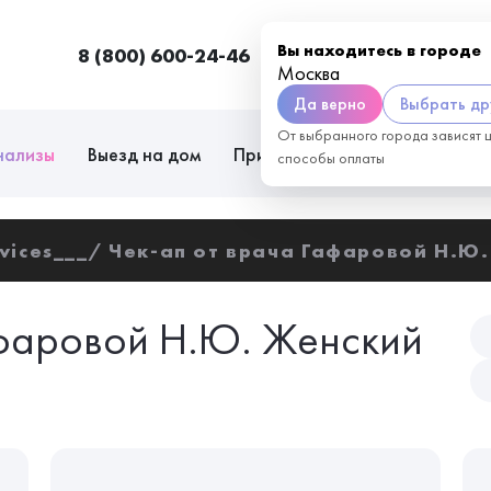
Вы находитесь в городе
8 (800) 600-24-46
Москва
П
Москва
Да верно
Выбрать др
От выбранного города зависят 
нализы
Выезд на дом
Приём врачей
Сотрудниче
способы оплаты
vices___
Чек-ап от врача Гафаровой Н.Ю
афаровой Н.Ю. Женский