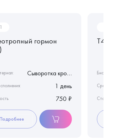
1
G05
еотропный гормон
Т4 свободны
)
Сыворотка крови
териал:
Биоматериал:
1 день
сполнения:
Срок исполнения:
750 ₽
ость
Стоимость
Подробнее
Подробнее