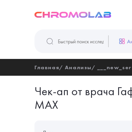
А
Главная
Анализы
___new_ser
Чек-ап от врача Г
MAX