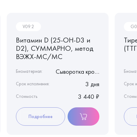
V09.2
G0
Витамин D (25-OH-D3 и
Тир
D2), СУММАРНО, метод
(ТТГ
ВЭЖХ-МС/МС
Сыворотка крови
Биоматериал:
Биома
3 дня
Срок исполнения:
Срок и
3 440 ₽
Стоимость
Стоим
Подробнее