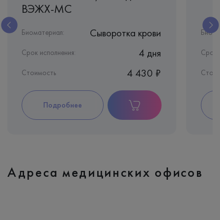
ВЭЖХ-МС
Сыворотка крови
Биоматериал:
Биома
4 дня
Срок исполнения:
Срок 
4 430 ₽
Стоимость
Стоим
Подробнее
Адреса медицинских офисов