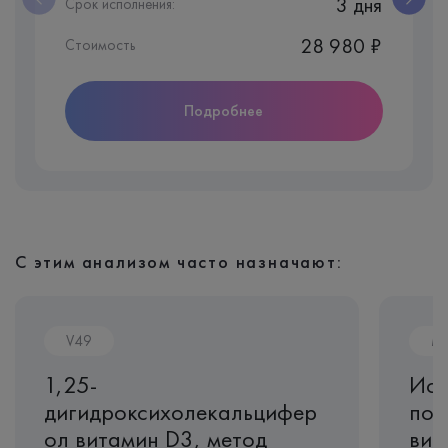
3 дня
Срок исполнения:
28 980 ₽
Стоимость
Подробнее
С этим анализом часто назначают:
V49
M
1,25-
Исс
дигидроксихолекальцифер
пол
ол витамин D3, метод
вит