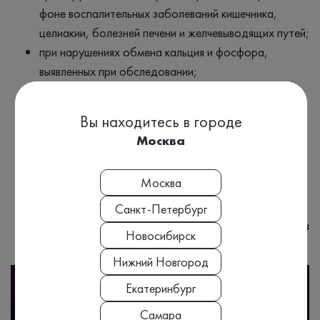
фоне воспалительных заболеваний кишечника,
целиакии, болезней печени и желчевыводящих путей;
при нарушениях обмена кальция и фосфора,
выявленных при обследовании;
при подготовке и во время беременности, при
грудном вскармливании;
Вы находитесь в городе
в период активного роста у детей и подростков;
Москва
людям пожилого возраста с профилактической
целью;
Москва
при избыточной массе тела, низкой физической
активности;
Санкт-Петербург
при приеме препаратов витамина D — для подбора
Новосибирск
и контроля дозы.
Нижний Новгород
Екатеринбург
Самара