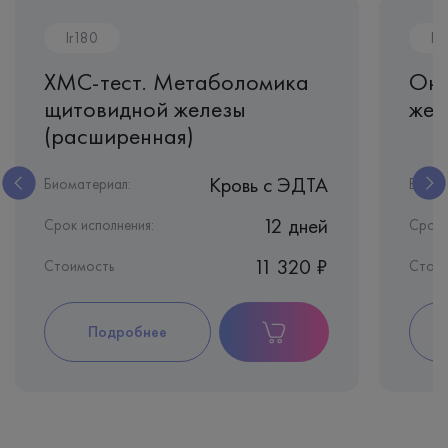
Ir180
Ir6
ХМС-тест. Метаболомика
Онк
щитовидной железы
жен
(расширенная)
Кровь c ЭДТА
Биоматериал:
Биома
12 дней
Срок исполнения:
Срок 
11 320 ₽
Стоимость
Стоим
Подробнее