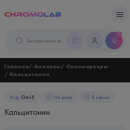
0
Главная
Анализы
Онкомаркеры
Кальцитонин
Код:
Om15
На дому
В офисе
Кальцитонин