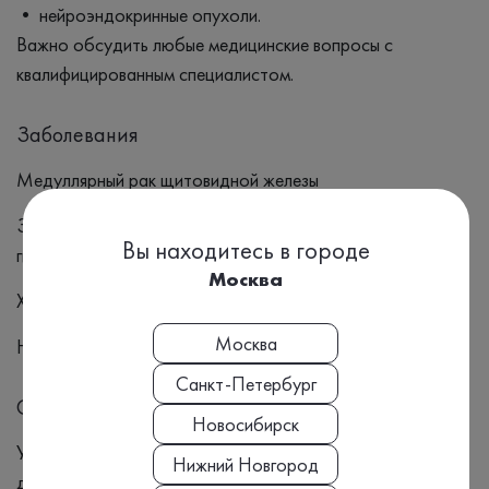
• нейроэндокринные опухоли.
Важно обсудить любые медицинские вопросы с
квалифицированным специалистом.
Заболевания
Медуллярный рак щитовидной железы
Заболевания щитовидной железы (тиреоидит или
Вы находитесь в городе
гиперплазия C-клеток)
Москва
Хроническая почечная недостаточность
Москва
Нейроэндокринные опухол
Санкт-Петербург
Симптомы
Новосибирск
Узловые образования в щитовидной железе Боль или
Нижний Новгород
дискомфорт в шее Изменения в голосе Трудности с