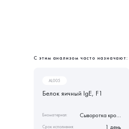
С этим анализом часто назначают:
AL005
ий
Белок яичный IgE, F1
Сыворотка крови
Сыворотка крови
Биоматериал:
1 день
1 день
Срок исполнения: