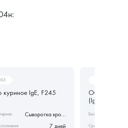
04н:
003
AL001
о куриное IgE, F245
Общий иммун
(IgE)
Сыворотка крови
териал:
Биоматериал:
7 дней
сполнения:
Срок исполнения: