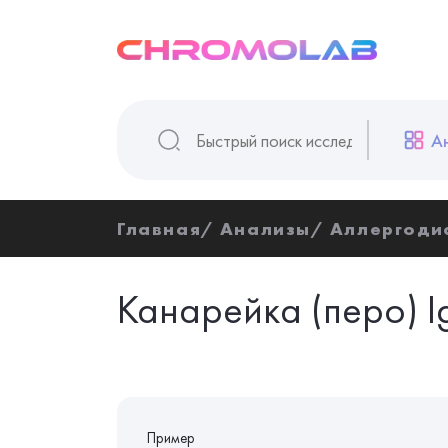
А
Главная
Анализы
Аллергоди
Канарейка (перо) I
Пример