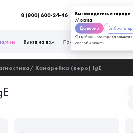
Вы находитесь в городе
8 (800) 600-24-46
Москва
П
Москва
Да верно
Выбрать др
От выбранного города зависят 
нализы
Выезд на дом
Приём врачей
Сотрудниче
способы оплаты
агностика
Канарейка (перо) IgE
gE