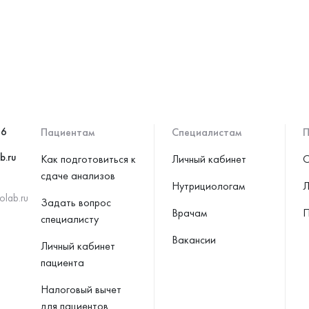
46
Пациентам
Специалистам
П
b.ru
Как подготовиться к
Личный кабинет
С
сдаче анализов
Нутрициологам
Л
olab.ru
Задать вопрос
Врачам
П
специалисту
Вакансии
Личный кабинет
пациента
Налоговый вычет
для пациентов