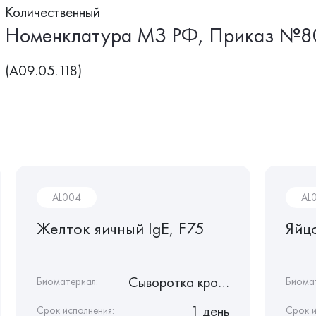
Количественный
Номенклатура МЗ РФ, Приказ №8
(A09.05.118)
AL004
AL
Желток яичный IgE, F75
Яйц
Сыворотка крови
Биоматериал:
Биома
1 день
Срок исполнения:
Срок и