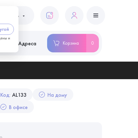
ациентам
угой
цены и
ство
Адреса
Корзина
0
Код:
AL133
На дому
В офисе