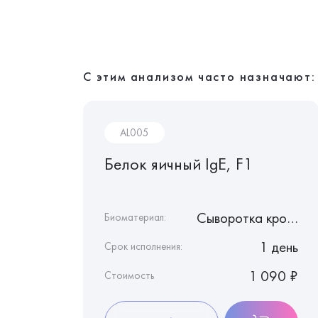
С этим анализом часто назначают:
AL005
ий
Белок яичный IgE, F1
Сыворотка крови
Сыворотка крови
Биоматериал:
1 день
1 день
Срок исполнения:
1 020 ₽
1 090 ₽
Стоимость