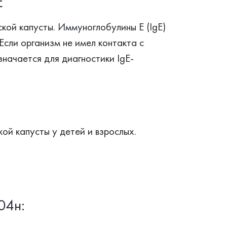
E
ской капусты. Иммуноглобулины Е (IgE)
Если организм не имел контакта с
начается для диагностики IgE-
ой капусты у детей и взрослых.
04н: