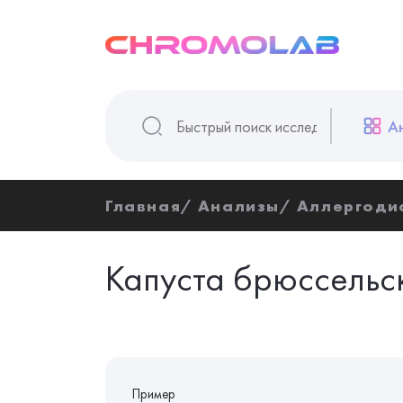
А
Главная
Анализы
Аллергоди
Капуста брюссельск
Пример