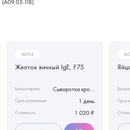
(A09.05.118)
AL004
AL
Желток яичный IgE, F75
Яйц
Сыворотка крови
Биоматериал:
Биома
1 день
Срок исполнения:
Срок и
1 020 ₽
Стоимость
Стоим