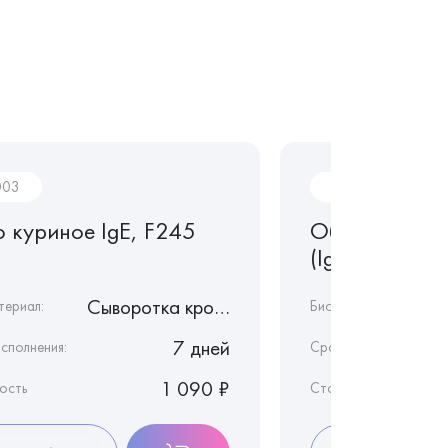
003
AL001
о куриное IgE, F245
Общий иммун
(IgE)
Сыворотка крови
териал:
Биоматериал:
7 дней
сполнения:
Срок исполнения:
1 090 ₽
ость
Стоимость