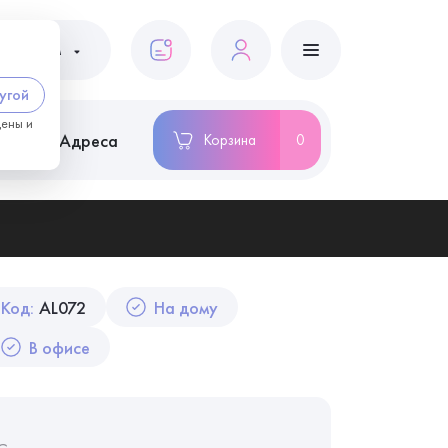
ациентам
угой
цены и
ство
Адреса
Корзина
0
Код:
AL072
На дому
В офисе