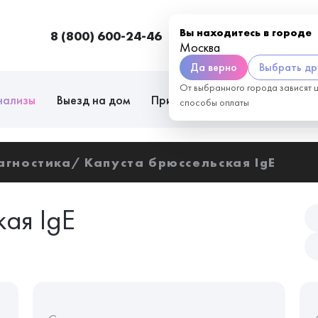
Вы находитесь в городе
8 (800) 600-24-46
Москва
П
Москва
Да верно
Выбрать др
От выбранного города зависят 
нализы
Выезд на дом
Приём врачей
Сотрудниче
способы оплаты
агностика
Капуста брюссельская IgE
ая IgE