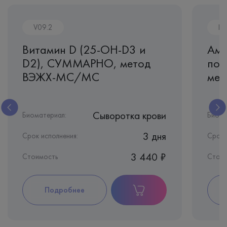
V09.2
N
Витамин D (25-OH-D3 и
Ами
D2), СУММАРНО, метод
пок
ВЭЖХ-МС/МС
мет
Сыворотка крови
Биоматериал:
Биома
3 дня
Срок исполнения:
Срок 
3 440 ₽
Стоимость
Стоим
Подробнее