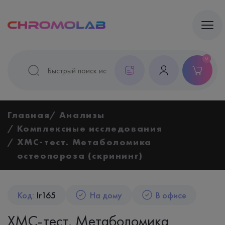
0
Главная
Анализы
Комплексные исследования
ХМС-тест. Метаболомика
остеопороза (скрининг)
Код:
Ir165
На дому
В офисе
ХМС-тест. Метаболомика