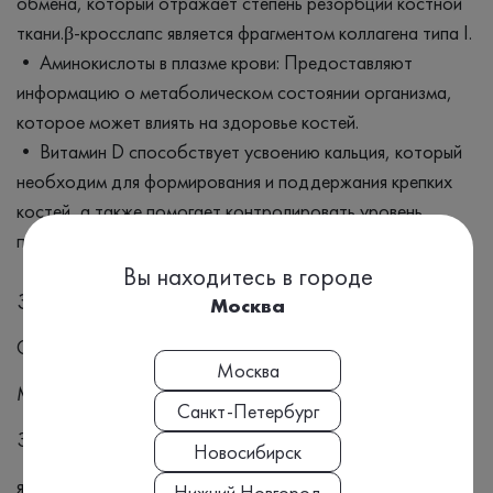
обмена, который отражает степень резорбции костной
ткани.β-кросслапс является фрагментом коллагена типа I.
• Аминокислоты в плазме крови: Предоставляют
информацию о метаболическом состоянии организма,
которое может влиять на здоровье костей.
• Витамин D способствует усвоению кальция, который
необходим для формирования и поддержания крепких
костей, а также помогает контролировать уровень
паратиреоидного гормона.
Вы находитесь в городе
Заболевания
Москва
Остеопороз
Москва
Менопауза
Санкт-Петербург
Заболевания ЖКТ (резекция желудка
Новосибирск
язвенная болезнь и тд)
Нижний Новгород