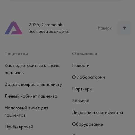
Екатеринбург, ул. Щорса, 38к1
Телефон
8 (800) 600-24-46
2026, Chromolab.
Часы работы
Наверх
Все права защищены.
пн-вс: 7:30-15:00
Способ оплаты
Наличные, банковская карта
Пациентам
О компании
Как подготовиться к сдаче
Новости
анализов
О лаборатории
Задать вопрос специалисту
Партнеры
Личный кабинет пациента
Карьера
Налоговый вычет для
Лицензии и сертификаты
пациентов
Оборудование
Приём врачей