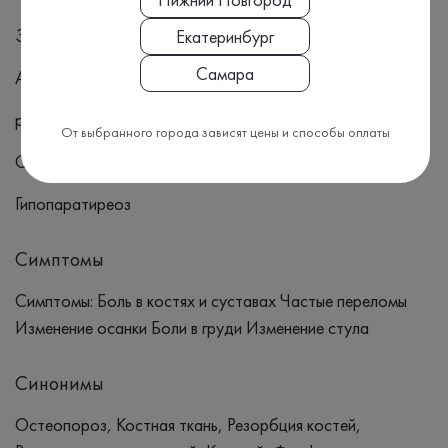
Заболевания щитовидной железы (гипертиреоз
Екатеринбург
Самара
АИТ
резекция)
От выбранного города зависят цены и способы оплаты
Сахарный диабет
Гипопаратиреоз
Симптомы
Симптомы: Боль в костях и суставах Частые переломы
Изменение осанки Боли в груди Изменение стула
Синонимы
Остеопороз, Костная ткань, Резорбция костей,