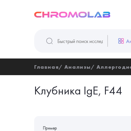
А
Главная
Анализы
Аллергоди
Клубника IgE, F44
Пример