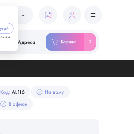
ациентам
угой
цены и
ство
Адреса
Корзина
0
Код:
AL116
На дому
В офисе