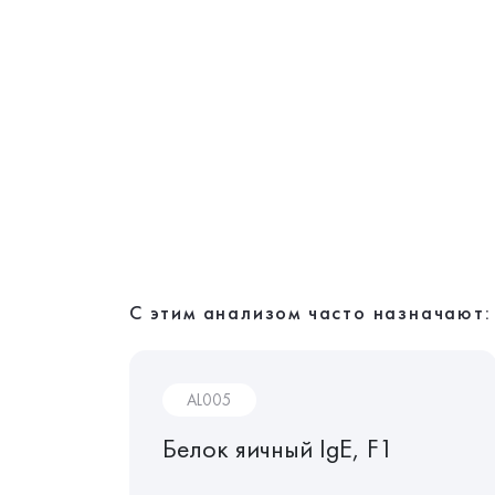
С этим анализом часто назначают:
AL005
ий
Белок яичный IgE, F1