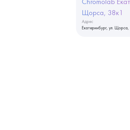
Chromolab Екат
Щорса, 38к1
Адрес
Екатеринбург, ул. Щорса,