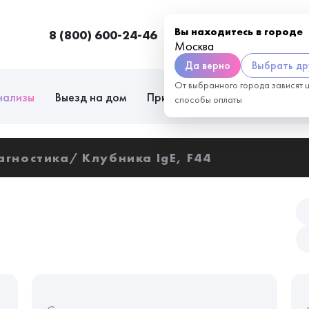
Вы находитесь в городе
8 (800) 600-24-46
Москва
П
Москва
Да верно
Выбрать др
От выбранного города зависят 
нализы
Выезд на дом
Приём врачей
Сотрудниче
способы оплаты
агностика
Клубника IgE, F44