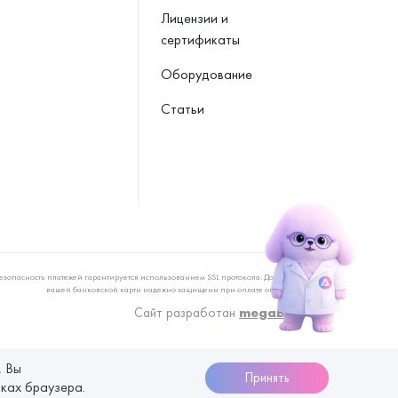
Лицензии и
сертификаты
Оборудование
Статьи
езопасность платежей гарантируется использованием SSL протокола. Данные
вашей банковской карты надежно защищены при оплате онлайн
Сайт разработан
megaBit
, Вы
Принять
йках браузера.