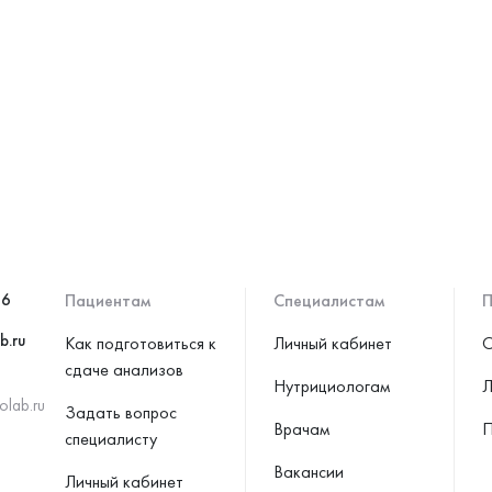
46
Пациентам
Специалистам
П
b.ru
Как подготовиться к
Личный кабинет
С
сдаче анализов
Нутрициологам
Л
olab.ru
Задать вопрос
Врачам
П
специалисту
Вакансии
Личный кабинет