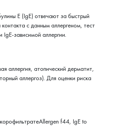
улины Е (IgE) отвечают за быстрый
л контакта с данным аллергеном, тест
 IgE-зависимой аллергии.
ая аллергия, атопический дерматит,
торный аллергоз). Для оценки риска
 корофильтратеAllergen f44, IgE to