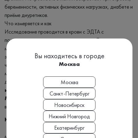
беременности, активных физических нагрузках, диабете и
приёме диуретиков.
Что измеряется и как
Исследование проводится в крови с ЭДТА с
последующим выделением эритроцитов. Определение
магния в эритроцитах отражает его внутриклеточный
Вы находитесь в городе
запас. Это более точный и информативный показатель,
Москва
чем измерение в сыворотке крови, где уровень магния
может оставаться нормальным даже при выраженном
дефиците в тканях. Метод —
масс‑спектрометрия с
Москва
индуктивно‑связанной плазмой (ИСП‑МС/
Санкт-Петербург
МС)
, обеспечивающая высокую точность и
Новосибирск
воспроизводимость.
Нижний Новгород
Когда назначается анализ
• при симптомах дефицита магния — судороги и спазмы
Екатеринбург
мышц, утомляемость, раздражительность, нарушения