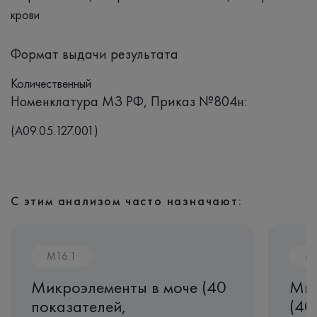
крови
Формат выдачи результата
Количественный
Номенклатура МЗ РФ, Приказ №804н:
(A09.05.127.001)
С этим анализом часто назначают:
M16.1
M1
Микроэлементы в моче (40
Мик
показателей,
(40