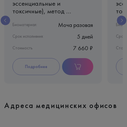
эссенциальные и
эсс
токсичные), метод ...
токс
Моча разовая
Биоматериал:
Биома
5 дней
Срок исполнения:
Срок 
7 660 ₽
Стоимость
Стоим
Подробнее
Адреса медицинских офисов