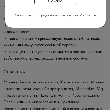
Самара
сна;
• при аритмиях, гипертонии, метаболическом синдроме,
От выбранного города зависят цены и способы оплаты
диабете 2 типа, остеопорозе;
• при мигрени, синдроме хронической усталости, ПМС
и дисменорее;
• при длительном приёме диуретиков, антибиотиков,
химио‑ или иммуносупрессивной терапии;
• для оценки статуса электролитов и при хронических
заболеваниях почек, сердца и нервной системы.
Синонимы
Магний, Анализ магния в крови, Кровь на магний, Магний
в клетках крови, Магний в эритроцитах, Magnesium, Mg,
Недостаток магния, Дефицит магния, Избыток магния,
Эссенциальные микроэлементы, Токсичные
микроэлементы, Микроэлементный анализ, Минералы в