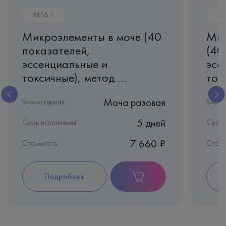
M16.1
M1
Микроэлементы в моче (40
Мик
показателей,
(40
эссенциальные и
эсс
токсичные), метод ...
токс
Моча разовая
Биоматериал:
Биома
5 дней
Срок исполнения:
Срок 
7 660 ₽
Стоимость
Стоим
Подробнее