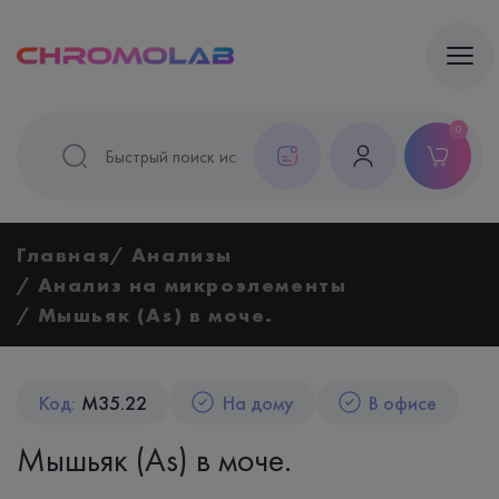
0
Главная
Анализы
Анализ на микроэлементы
Мышьяк (As) в моче.
Код:
M35.22
На дому
В офисе
Мышьяк (As) в моче.