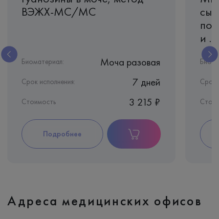
ВЭЖХ-МС/МС
сыв
пок
и ...
Моча разовая
Биоматериал:
Биома
7 дней
Срок исполнения:
Срок 
3 215 ₽
Стоимость
Стоим
Подробнее
Адреса медицинских офисов