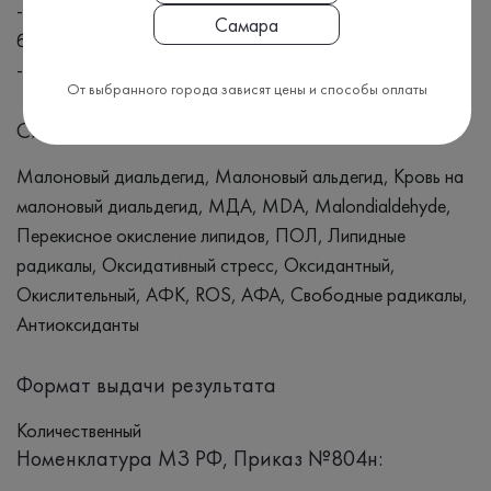
- хронической обструктивной болезни легких и
Самара
бронхиальной астме;
- в спорте при интенсивных физических нагрузках.
От выбранного города зависят цены и способы оплаты
Синонимы
Малоновый диальдегид, Малоновый альдегид, Кровь на
малоновый диальдегид, МДА, MDA, Malondialdehyde,
Перекисное окисление липидов, ПОЛ, Липидные
радикалы, Оксидативный стресс, Оксидантный,
Окислительный, АФК, ROS, АФА, Свободные радикалы,
Антиоксиданты
Формат выдачи результата
Количественный
Номенклатура МЗ РФ, Приказ №804н: