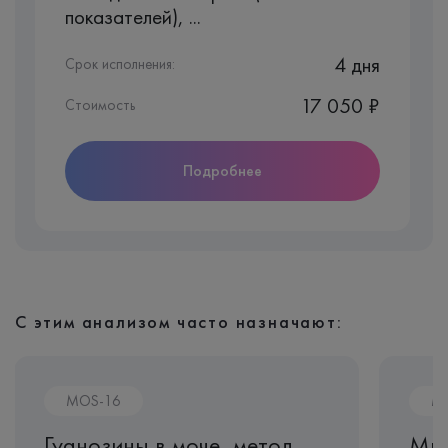
показателей), ...
4 дня
Срок исполнения:
17 050 ₽
Стоимость
Подробнее
С этим анализом часто назначают:
MOS-16
M
Гуанозины в моче, метод
Мик