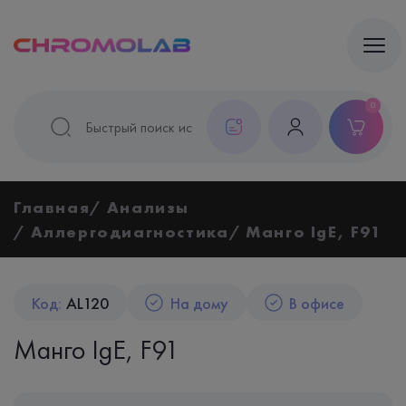
0
Главная
Анализы
Аллергодиагностика
Манго IgE, F91
Код:
AL120
На дому
В офисе
Манго IgE, F91