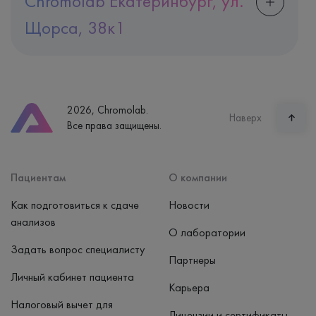
Chromolab Екатеринбург, ул.
Щорса, 38к1
Адрес
Екатеринбург, ул. Щорса, 38к1
Телефон
8 (800) 600-24-46
2026, Chromolab.
Часы работы
Наверх
Все права защищены.
пн-вс: 7:30-15:00
Способ оплаты
Наличные, банковская карта
Пациентам
О компании
Как подготовиться к сдаче
Новости
анализов
О лаборатории
Задать вопрос специалисту
Партнеры
Личный кабинет пациента
Карьера
Налоговый вычет для
Лицензии и сертификаты