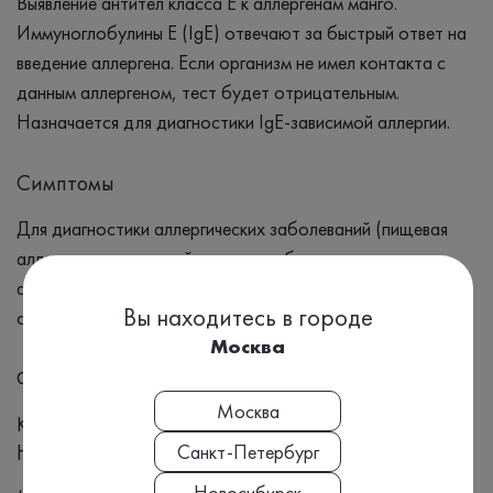
Выявление антител класса Е к аллергенам манго.
Иммуноглобулины Е (IgE) отвечают за быстрый ответ на
введение аллергена. Если организм не имел контакта с
данным аллергеном, тест будет отрицательным.
Назначается для диагностики IgE-зависимой аллергии.
Симптомы
Для диагностики аллергических заболеваний (пищевая
аллергия, атопический дерматит, бронхиальная астма,
аллергический ринит, респираторный аллергоз). Для
Вы находитесь в городе
оценки риска развития аллергических реакций на манго.
Москва
Формат выдачи результата
Москва
Количественный
Номенклатура МЗ РФ, Приказ №804н:
Санкт-Петербург
Новосибирск