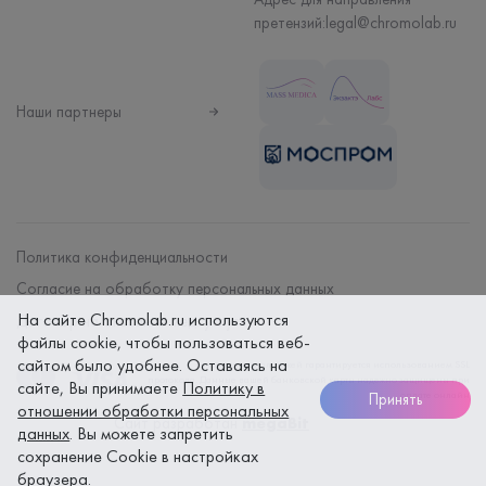
претензий:
legal@chromolab.ru
Наши партнеры
Политика конфиденциальности
Согласие на обработку персональных данных
На сайте Chromolab.ru используются
Договор на оказание мед. услуг
файлы cookie, чтобы пользоваться веб-
сайтом было удобнее. Оставаясь на
Безопасность платежей гарантируется использованием SSL
протокола. Данные вашей банковской карты надежно защищены при
сайте, Вы принимаете
Политику в
оплате онлайн
Принять
отношении обработки персональных
Сайт разработан
megaBit
данных
. Вы можете запретить
сохранение Cookie в настройках
браузера.