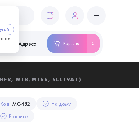
ациентам
угой
цены и
ство
Адреса
Корзина
0
HFR, MTR,MTRR, SLC19A1)
Код:
MG482
На дому
В офисе