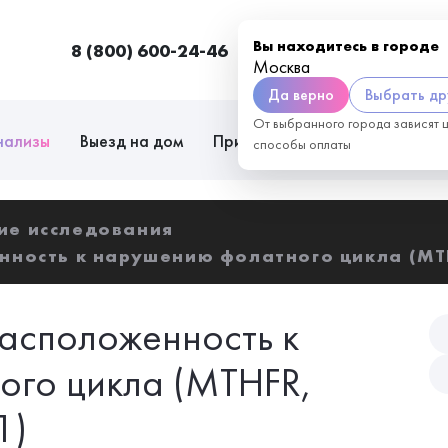
Вы находитесь в городе
8 (800) 600-24-46
Москва
П
Москва
Да верно
Выбрать др
От выбранного города зависят 
нализы
Выезд на дом
Приём врачей
Сотрудниче
способы оплаты
ие исследования
нность к нарушению фолатного цикла (MT
расположенность к
ого цикла (MTHFR,
1)