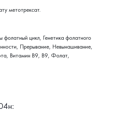
ату метотрексат.
 фолатный цикл, Генетика фолатного
енности, Прерывание, Невынашивание,
та, Витамин В9, B9, Фолат,
04н: