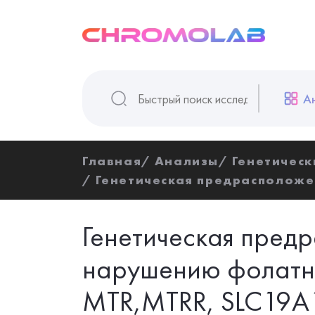
А
Главная
Анализы
Генетическ
Генетическая предрасположе
Генетическая пред
нарушению фолатн
MTR,MTRR, SLC19A