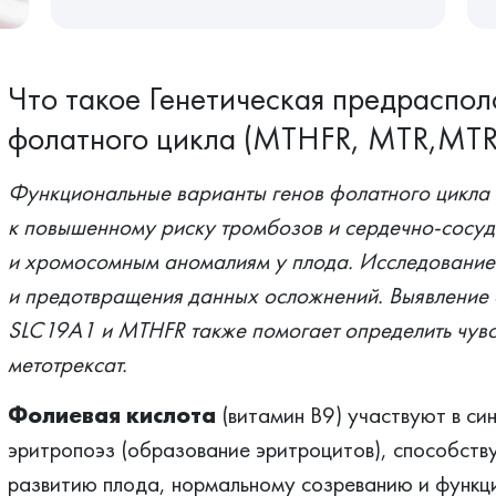
Что такое Генетическая предраспо
фолатного цикла (MTHFR, MTR,MTR
Функциональные варианты генов фолатного цикла 
к повышенному риску тромбозов и сердечно-сосуд
и хромосомным аномалиям у плода. Исследование 
и предотвращения данных осложнений. Выявление 
SLC19A1 и MTHFR также помогает определить чувс
метотрексат.
Фолиевая кислота
(витамин В9) участвуют в си
эритропоэз (образование эритроцитов), способст
развитию плода, нормальному созреванию и функц