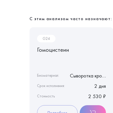
С этим анализом часто назначают:
G24
вая
Гомоцистеин
Сыворотка крови
Сыворотка крови
Биоматериал:
2 дня
2 дня
Срок исполнения:
1 430 ₽
2 530 ₽
Стоимость
Подробнее