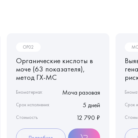
OP02
MG
Органические кислоты в
Выя
моче (63 показателя),
ген
метод ГХ-МС
риск
Моча разовая
Биоматериал:
Биома
5 дней
Срок исполнения:
Срок и
12 790 ₽
Стоимость
Стоим
Подробнее