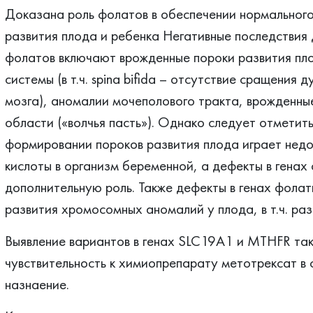
Доказана роль фолатов в обеспечении нормального
развития плода и ребенка Негативные последствия
фолатов включают врожденные пороки развития пло
системы (в т.ч. spina bifida – отсутствие сращения 
мозга), аномалии мочеполового тракта, врожденны
области («волчья пасть»). Однако следует отметить
формировании пороков развития плода играет нед
кислоты в организм беременной, а дефекты в генах
дополнительную роль. Также дефекты в генах фолат
развития хромосомных аномалий у плода, в т.ч. ра
Выявление вариантов в генах SLC19A1 и MTHFR та
чувствительность к химиопрепарату метотрексат в 
назнаение.