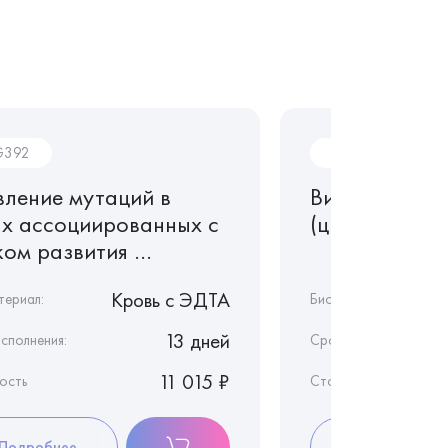
392
V19.1
вление мутаций в
Витамин B12
ах ассоциированных с
(цианкобала
ом развития ...
Кровь c ЭДТА
териал:
Биоматериал:
13 дней
сполнения:
Срок исполнения:
11 015 ₽
ость
Стоимость
Подробнее
Подробнее