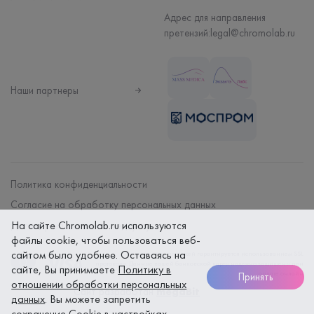
Адрес для направления
претензий:
legal@chromolab.ru
Наши партнеры
Политика конфиденциальности
Согласие на обработку персональных данных
На сайте Chromolab.ru используются
Договор на оказание мед. услуг
файлы cookie, чтобы пользоваться веб-
сайтом было удобнее. Оставаясь на
Безопасность платежей гарантируется использованием SSL
протокола. Данные вашей банковской карты надежно защищены при
сайте, Вы принимаете
Политику в
оплате онлайн
Принять
отношении обработки персональных
Сайт разработан
megaBit
данных
. Вы можете запретить
сохранение Cookie в настройках