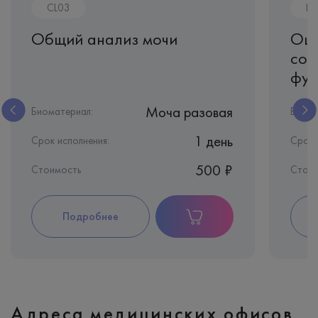
CL03
N
Общий анализ мочи
Оце
сос
фун
Моча разовая
Биоматериал:
Биома
1 день
Срок исполнения:
Срок 
500 ₽
Стоимость
Стои
Подробнее
Адреса медицинских офисов