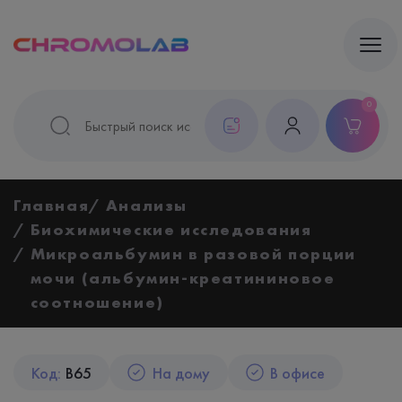
0
Главная
Анализы
Биохимические исследования
Микроальбумин в разовой порции
мочи (альбумин-креатининовое
соотношение)
Код:
B65
На дому
В офисе