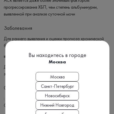
ACR является даже более значимым фактором
прогрессирования ХБП, чем степень альбуминурии,
выявленной при анализе суточной мочи
Заболевания
Для раннего выявления и оценки прогноза хронической
болезни почек (ХБП)
Вы находитесь в городе
в том числе у пациентов с сахарным диабетом
Москва
Для оценки риска атеросклероза и сердечно-сосудистых
заболеваний у пациентов с ХБП.
Москва
Санкт-Петербург
Симптомы
Новосибирск
: Отёки Пена в моче Частое мочеиспускание Усталость
Нижний Новгород
Одышка Потеря аппетита Тошнота и рвота