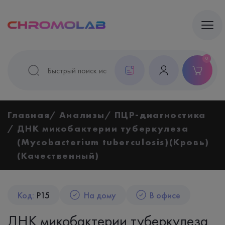
0
Главная
Анализы
ПЦР-диагностика
ДНК микобактерии туберкулеза
(Mycobacterium tuberculosis)(Кровь)
(Качественный)
Код:
P15
На дому
В офисе
ДНК микобактерии туберкулеза