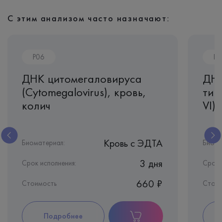
С этим анализом часто назначают:
P06
P0
ДНК цитомегаловируса
ДНК
(Cytomegalovirus), кровь,
тип
колич
VI)
Кровь c ЭДТА
Биоматериал:
Биома
3 дня
Срок исполнения:
Срок 
660 ₽
Стоимость
Стои
Подробнее