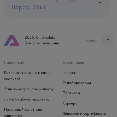
Щорса, 38к1
Адрес
Екатеринбург, ул. Щорса, 38к1
Телефон
8 (800) 600-24-46
2026, Chromolab.
Часы работы
Наверх
Все права защищены.
пн-вс: 7:30-15:00
Способ оплаты
Наличные, банковская карта
Пациентам
О компании
Как подготовиться к сдаче
Новости
анализов
О лаборатории
Задать вопрос специалисту
Партнеры
Личный кабинет пациента
Карьера
Налоговый вычет для
Лицензии и сертификаты
пациентов