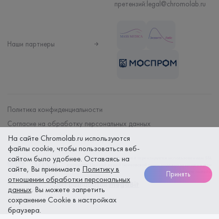
претензий:
legal@chromolab.ru
Наши партнеры
Политика конфиденциальности
Согласие на обработку персональных данных
На сайте Chromolab.ru используются
Договор на оказание мед. услуг
файлы cookie, чтобы пользоваться веб-
сайтом было удобнее. Оставаясь на
Безопасность платежей гарантируется использованием SSL
протокола. Данные вашей банковской карты надежно защищены при
сайте, Вы принимаете
Политику в
оплате онлайн
Принять
отношении обработки персональных
Сайт разработан
megaBit
данных
. Вы можете запретить
сохранение Cookie в настройках
браузера.