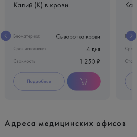
Калий (K) в крови.
Кал
Сыворотка крови
Биоматериал:
Биома
4 дня
Срок исполнения:
Срок 
1 250 ₽
Стоимость
Стоим
Подробнее
Адреса медицинских офисов