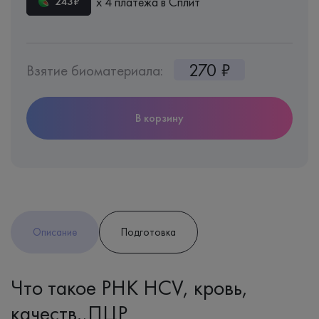
х 4 платежа в Сплит
243₽
270 ₽
Взятие биоматериала:
В корзину
Описание
Подготовка
Что такое РНК НСV, кровь,
качеств.,ПЦР