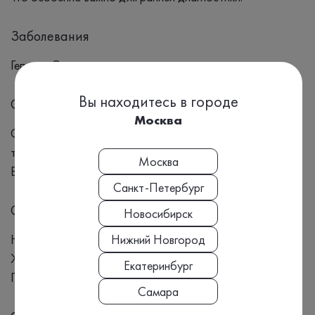
Заболевания
Гепатит С
Вы находитесь в городе
Симптомы
Москва
Симптомы гепатита С могут варьироваться от легких до
тяжелых и включают: Усталость Желтуха Темная моча
Москва
Боль в животе Потеря аппетита Тошнота и рвота
Санкт-Петербург
Синонимы
Новосибирск
HCV, Гепатит С, РНК вирус, Заболевание печени,
Нижний Новгород
Желтуха, Заражение через кровь, Цирроз печени,
Екатеринбург
Противовирусная терапия
Самара