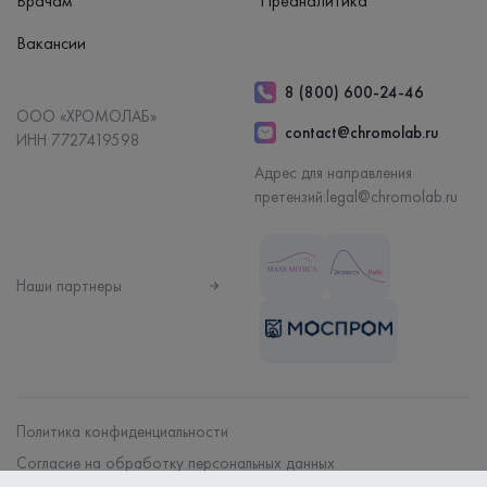
Врачам
Преаналитика
Вакансии
8 (800) 600-24-46
ООО «ХРОМОЛАБ»
contact@chromolab.ru
ИНН 7727419598
Адрес для направления
претензий:
legal@chromolab.ru
Наши партнеры
Политика конфиденциальности
Согласие на обработку персональных данных