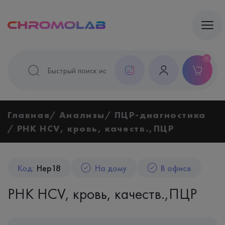
0
Главная
Анализы
ПЦР-диагностика
РНК НСV, кровь, качеств.,ПЦР
Код:
Hep18
На дому
В офисе
РНК НСV, кровь, качеств.,ПЦР