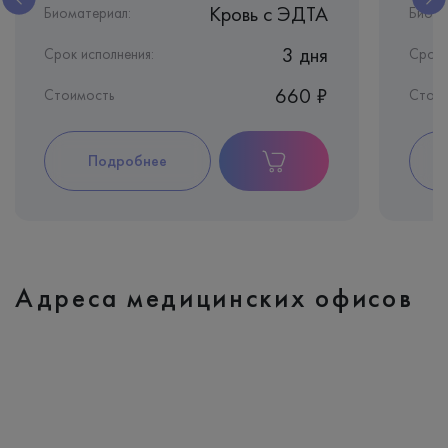
Кровь c ЭДТА
Биоматериал:
Биома
3 дня
Срок исполнения:
Срок 
660 ₽
Стоимость
Стои
Подробнее
Адреса медицинских офисов