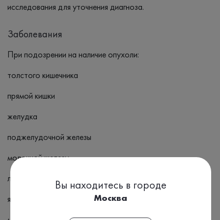
исследования для уточнения диагноза.
Заболевания
При подозрении на наличие опухоли:
толстого кишечника
прямой кишки
желудка
поджелудочной железы
молочной железы
легких
Вы находитесь в городе
Москва
яичников
метастазирования опухоли в печень и кости.