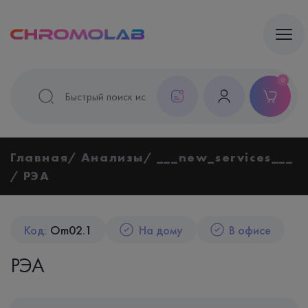
0
Главная
Анализы
___new_services___
РЭА
Код:
Om02.1
На дому
В офисе
РЭА