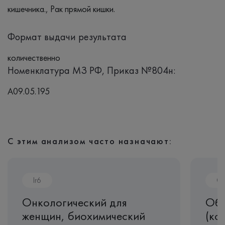
кишечника., Рак прямой кишки.
Формат выдачи результата
количественно
Номенклатура МЗ РФ, Приказ №804н:
A09.05.195
С этим анализом часто назначают:
Ir6
CL
Онкологический для
Общ
женщин, биохимический
(ко