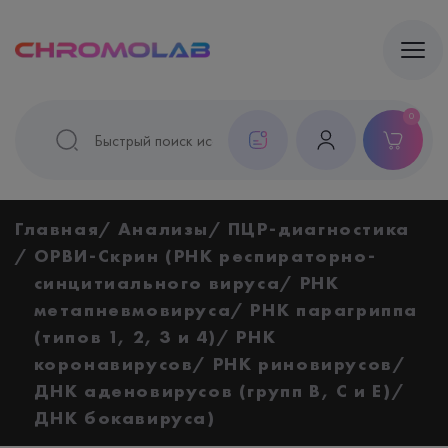
0
Главная
Анализы
ПЦР-диагностика
ОРВИ-Скрин (РНК респираторно-
синцитиального вируса/ РНК
метапневмовируса/ РНК парагриппа
(типов 1, 2, 3 и 4)/ РНК
коронавирусов/ РНК риновирусов/
ДНК аденовирусов (групп B, C и E)/
ДНК бокавируса)