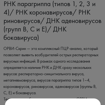
РНК парагриппа (типов 1, 2, 3 и
4)/ РНК коронавирусов/ РНК
риновирусов/ ДНК аденовирусов
(групп B, C и E)/ ДНК
бокавируса)
ОРВИ-Скрин — это комплексный ПЦР-анализ, который
позволяет выявить возбудителей острых респираторных
вирусных инфекций. В рамках одного исследования
определяется наличие РНК и ДНК сразу нескольких
вирусов: респираторно-синцитиального вируса,
метапневмовируса, вирусов парагриппа типов 1–4,
коронавирусов, риновирусов, аденовирусов (группы B,
C, E) и бокавируса.
Тест помогает быстро установить причину ОРВИ и