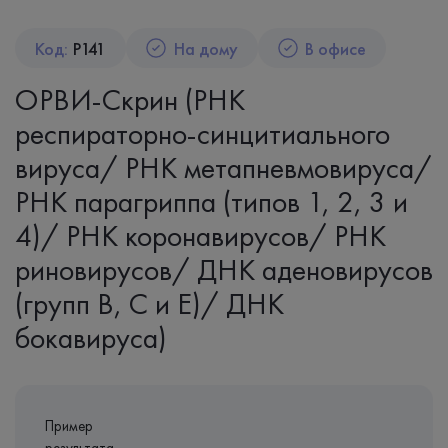
Код:
P141
На дому
В офисе
ОРВИ-Скрин (РНК
респираторно-синцитиального
вируса/ РНК метапневмовируса/
РНК парагриппа (типов 1, 2, 3 и
4)/ РНК коронавирусов/ РНК
риновирусов/ ДНК аденовирусов
(групп B, C и E)/ ДНК
бокавируса)
Пример