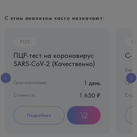
С этим анализом часто назначают:
P130
B
ПЦР-тест на коронавирус
С-Р
SARS-CoV-2 (Качественно)
Биома
1 день
Срок исполнения:
Срок 
1 650 ₽
Стоимость
Стоим
Подробнее