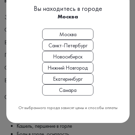
выбрать тактику лечения.
Вы находитесь в городе
Москва
Заболевания
Острые респираторные вирусные инфекции (ОРВИ)
Москва
Вирусные бронхиты
Санкт-Петербург
Пневмонии вирусного происхождения
Новосибирск
Обострение хронических ЛОР-заболеваний
Нижний Новгород
Екатеринбург
Вторичные бактериальные осложнения ОРВИ
Самара
Симптомы
От выбранного города зависят цены и способы оплаты
Лихорадка, озноб
Насморк, заложенность носа
Кашель, першение в горле
Боли в горле, осиплость