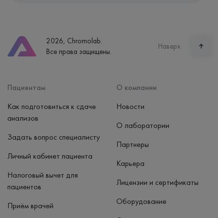
Екатеринбург, ул. Щорса, 38к1
Телефон
8 (800) 600-24-46
2026, Chromolab.
Часы работы
Наверх
Все права защищены.
пн-вс: 7:30-15:00
Способ оплаты
Наличные, банковская карта
Пациентам
О компании
Как подготовиться к сдаче
Новости
анализов
О лаборатории
Задать вопрос специалисту
Партнеры
Личный кабинет пациента
Карьера
Налоговый вычет для
Лицензии и сертификаты
пациентов
Оборудование
Приём врачей