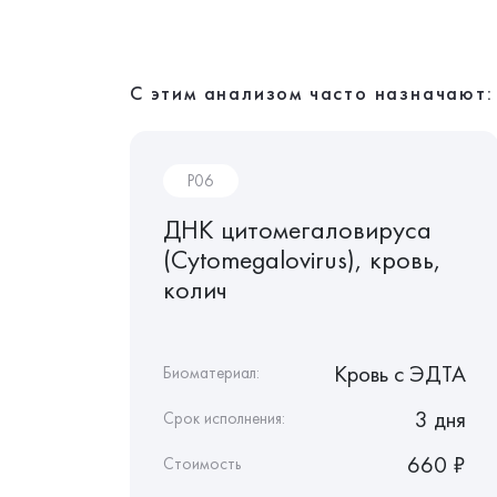
С этим анализом часто назначают:
P06
го
ДНК цитомегаловируса
Herpes
(Cytomegalovirus), кровь,
),
колич
 c ЭДТА
Кровь c ЭДТА
Биоматериал:
3 дня
3 дня
Срок исполнения:
440 ₽
660 ₽
Стоимость