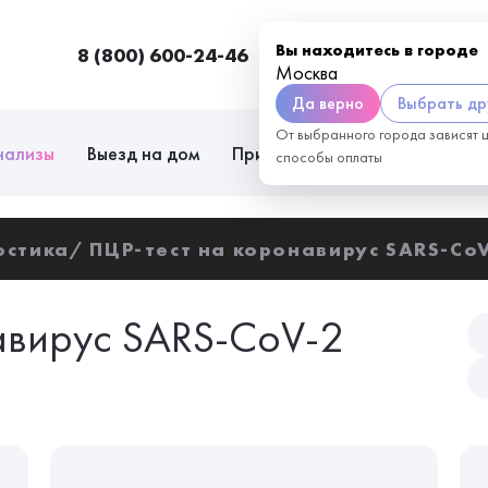
Вы находитесь в городе
8 (800) 600-24-46
Москва
П
Москва
Да верно
Выбрать др
От выбранного города зависят 
нализы
Выезд на дом
Приём врачей
Сотрудниче
способы оплаты
остика
ПЦР-тест на коронавирус SARS-CoV
авирус SARS-CoV-2