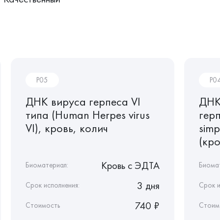
P05
P0
ДНК вируса герпеса VI
ДНК
типа (Human Herpes virus
герп
VI), кровь, колич
simp
(кро
Кровь c ЭДТА
Биоматериал:
Биома
3 дня
Срок исполнения:
Срок и
740 ₽
Стоимость
Стоим