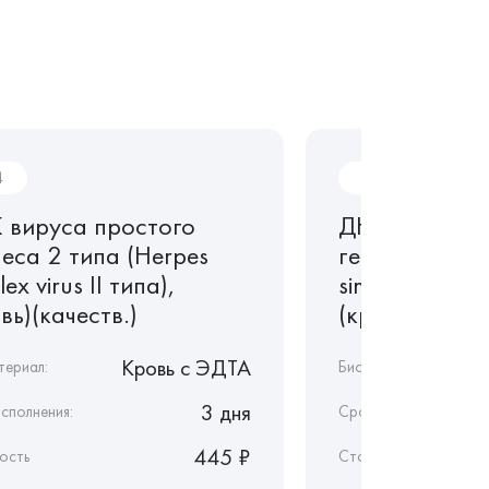
4
P03
 вируса простого
ДНК вируса 
еса 2 типа (Herpes
герпеса 1 ти
lex virus II типа),
simplex virus I
вь)(качеств.)
(кровь)(качес
Кровь c ЭДТА
териал:
Биоматериал:
3 дня
сполнения:
Срок исполнения:
445 ₽
ость
Стоимость