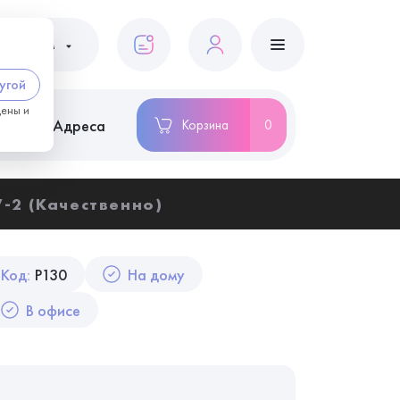
ациентам
угой
цены и
ство
Адреса
Корзина
0
-2 (Качественно)
Код:
P130
На дому
В офисе