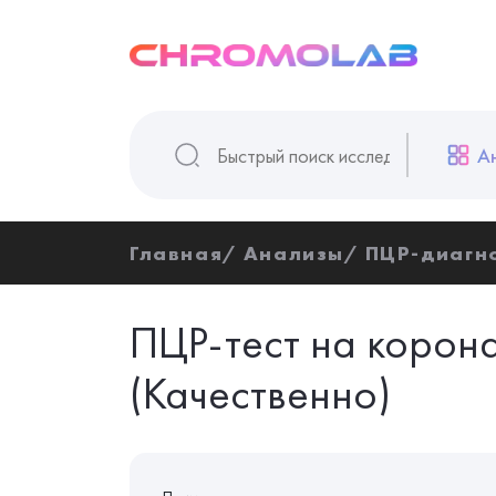
А
Главная
Анализы
ПЦР-диагн
ПЦР-тест на корон
(Качественно)