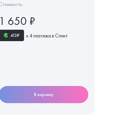
Стоимость:
1 650 ₽
х 4 платежа в Сплит
413₽
В корзину