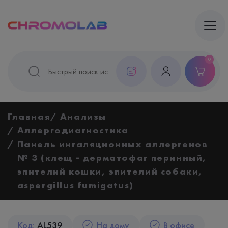
0
Главная
Анализы
Аллергодиагностика
Панель ингаляционных аллергенов
№ 3 (клещ - дерматофаг перинный,
эпителий кошки, эпителий собаки,
aspergillus fumigatus)
Код:
AL539
На дому
В офисе