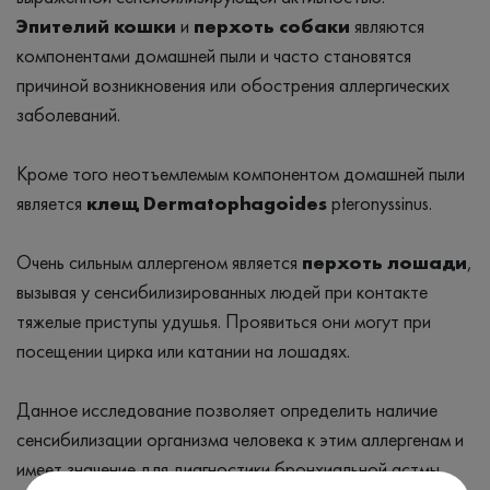
Эпителий кошки
и
перхоть собаки
являются
компонентами домашней пыли и часто становятся
причиной возникновения или обострения аллергических
заболеваний.
Кроме того неотъемлемым компонентом домашней пыли
является
клещ Dermatophagoides
pteronyssinus.
Очень сильным аллергеном является
перхоть лошади
,
вызывая у сенсибилизированных людей при контакте
тяжелые приступы удушья. Проявиться они могут при
посещении цирка или катании на лошадях.
Данное исследование позволяет определить наличие
сенсибилизации организма человека к этим аллергенам и
имеет значение для диагностики бронхиальной астмы,