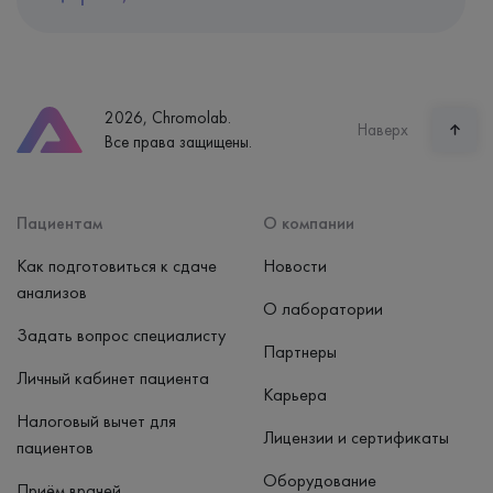
Адрес
Екатеринбург, ул. Щорса, 38к1
Телефон
8 (800) 600-24-46
2026, Chromolab.
Часы работы
Наверх
Все права защищены.
пн-вс: 7:30-15:00
Способ оплаты
Наличные, банковская карта
Пациентам
О компании
Как подготовиться к сдаче
Новости
анализов
О лаборатории
Задать вопрос специалисту
Партнеры
Личный кабинет пациента
Карьера
Налоговый вычет для
Лицензии и сертификаты
пациентов
Оборудование
Приём врачей