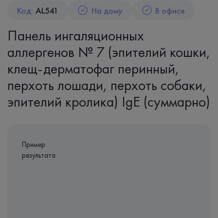
Код:
AL541
На дому
В офисе
Панель ингаляционных
аллергенов № 7 (эпителий кошки,
клещ-дерматофаг перинный,
перхоть лошади, перхоть собаки,
эпителий кролика) IgE (суммарно)
Пример
результата