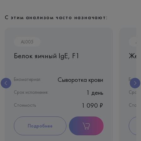
С этим анализом часто назначают:
AL005
AL
Белок яичный IgE, F1
Жел
Сыворотка крови
Биоматериал:
Биома
1 день
Срок исполнения:
Срок 
1 090 ₽
Стоимость
Стои
Подробнее