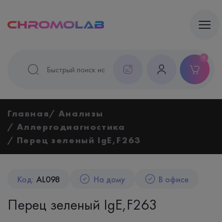
0
Главная
Анализы
Аллергодиагностика
Перец зеленый IgE,F263
Код:
AL098
На дому
В офисе
Перец зеленый IgE,F263