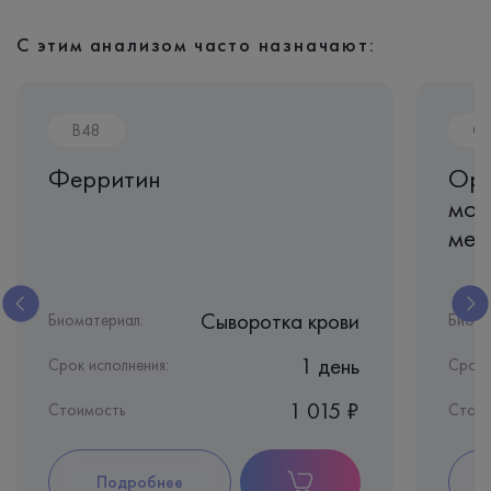
С этим анализом часто назначают:
B48
O
Ферритин
Орг
моч
мет
Сыворотка крови
Биоматериал:
Биома
1 день
Срок исполнения:
Срок 
1 015 ₽
Стоимость
Стоим
Подробнее