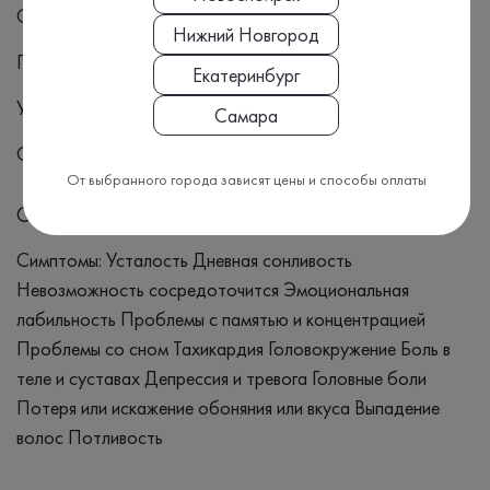
COVID-19
Нижний Новгород
Постковидный синдром
Екатеринбург
Усталость
Самара
Сонливость
От выбранного города зависят цены и способы оплаты
Симптомы
Симптомы: Усталость Дневная сонливость
Невозможность сосредоточится Эмоциональная
лабильность Проблемы с памятью и концентрацией
Проблемы со сном Тахикардия Головокружение Боль в
теле и суставах Депрессия и тревога Головные боли
Потеря или искажение обоняния или вкуса Выпадение
волос Потливость