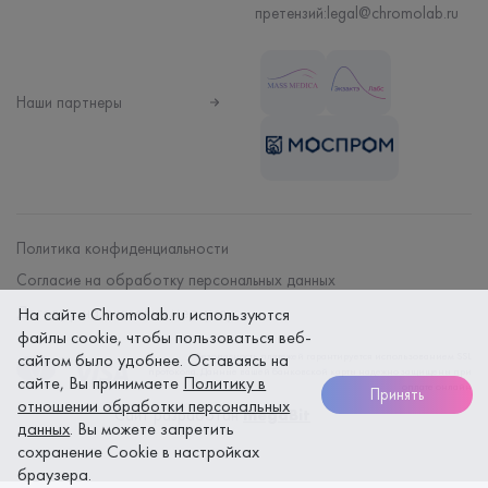
претензий:
legal@chromolab.ru
Наши партнеры
Политика конфиденциальности
Согласие на обработку персональных данных
Договор на оказание мед. услуг
На сайте Chromolab.ru используются
файлы cookie, чтобы пользоваться веб-
сайтом было удобнее. Оставаясь на
Безопасность платежей гарантируется использованием SSL
протокола. Данные вашей банковской карты надежно защищены при
сайте, Вы принимаете
Политику в
оплате онлайн
Принять
отношении обработки персональных
Сайт разработан
megaBit
данных
. Вы можете запретить
сохранение Cookie в настройках
браузера.