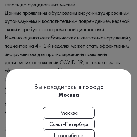
вплоть до суицидальных мыслей.
Данные проявления обусловлены вирус-индуцированным
аутоиммунным и воспалительным повреждением нервной
ткани и требуют своевременной диагностики.
Именно оценка метаболических и клеточных нарушений у
пациентов на 4–12-й неделях может стать эффективным
инструментом для прогнозирования появления
дальнейших осложнений COVID-19, а также помочь
сформировать список эффективных мер для ранней
реабилитации таких пациентов и предупреждения
Вы находитесь в городе
развития органных и системных дисфункций.
Москва
Этот анализ помогает врачу оценить, какие системы
организма могли пострадать после COVID-19 и
нуждаются в дополнительной поддержке или лечении.
Москва
Санкт-Петербург
Заболевания
Новосибирск