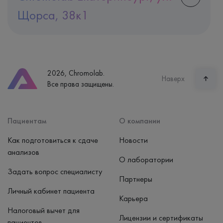
Щорса, 38к1
Адрес
Екатеринбург, ул. Щорса, 38к1
Телефон
8 (800) 600-24-46
2026, Chromolab.
Часы работы
Наверх
Все права защищены.
пн-вс: 7:30-15:00
Способ оплаты
Наличные, банковская карта
Пациентам
О компании
Как подготовиться к сдаче
Новости
анализов
О лаборатории
Задать вопрос специалисту
Партнеры
Личный кабинет пациента
Карьера
Налоговый вычет для
Лицензии и сертификаты
пациентов