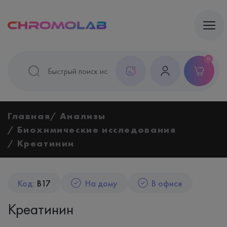
0
Главная
Анализы
Биохимические исследования
Креатинин
Код:
B17
На дому
В офисе
Креатинин