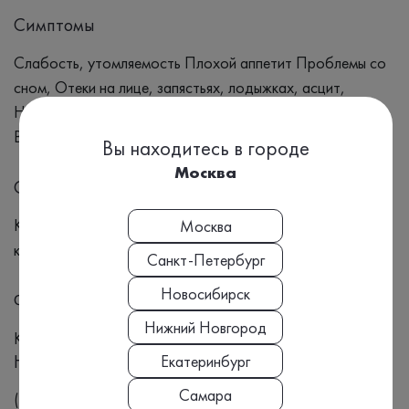
Симптомы
Слабость, утомляемость Плохой аппетит Проблемы со
сном, Отеки на лице, запястьях, лодыжках, асцит,
Нарушения мочеиспускания Боль в поясничной области
Высокое артериальное давление.
Вы находитесь в городе
Москва
Синонимы
Креатинин, Почки, Креатин, Почечная недостаточность,
Москва
креатинин
Санкт-Петербург
Новосибирск
Формат выдачи результата
Нижний Новгород
Количественный
Номенклатура МЗ РФ, Приказ №804н:
Екатеринбург
Самара
(A09.05.020)