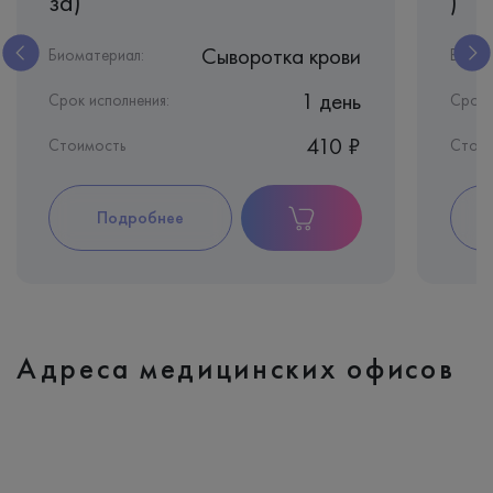
за)
)
Сыворотка крови
Биоматериал:
Биома
1 день
Срок исполнения:
Срок 
410 ₽
Стоимость
Стои
Подробнее
Адреса медицинских офисов