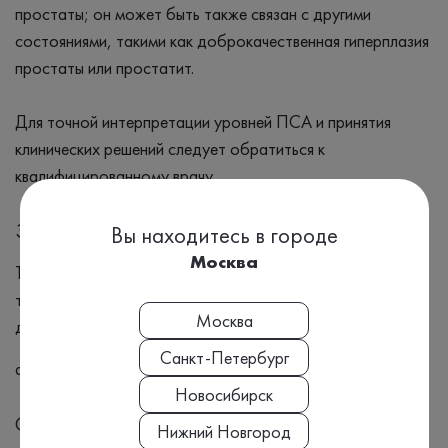
простаты; он может быть также связан с другими
состояниями, такими как доброкачественная гиперплазия
простаты или простатит.
Для точной интерпретации уровней ПСА и принятия
клинических решений следует обратиться к
квалифицированному врачу.
Заболевания
Вы находитесь в городе
Москва
Тест назначается для диагностики и наблюдения за
течением рака простаты и аденомы простаты —
Москва
доброкачественной гиперплазии предстательной железы
Санкт-Петербург
а также при диспансеризации мужчин старше 50 лет.
Новосибирск
Симптомы
Нижний Новгород