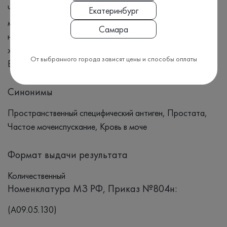
Частое мочеиспускание. Слабый или прерывистый поток
Екатеринбург
мочи. Трудности при начале мочеиспускания. Ощущение
Самара
неполного опорожнения мочевого пузыря. Боль или
жжение при мочеиспускании. Кровь в моче или сперме.
От выбранного города зависят цены и способы оплаты
Боль в области таза, бедер или поясницы.
Синонимы
Пространственный специфический антиген, Простата,
Частое мочеиспускание, Кровь в моче
Формат выдачи результата
Количественный
Номенклатура МЗ РФ, Приказ №804н:
(A09.05.130)