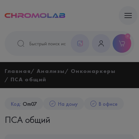
0
Главная
Анализы
Онкомаркеры
ПСА общий
Код:
Om07
На дому
В офисе
ПСА общий