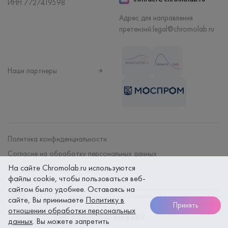
ИНН 7727419598
Адрес для направления
претензий:
legal@chromolab.ru
Наши партнеры
Политика конфиденциальности
Согласие на обработку персональных данных
На сайте Chromolab.ru используются
Договор на оказание мед. услуг
файлы cookie, чтобы пользоваться веб-
сайтом было удобнее. Оставаясь на
Безопасность платежей гарантируется использованием SSL
протокола. Данные вашей банковской карты надежно защищены при
сайте, Вы принимаете
Политику в
Принять
оплате онлайн
отношении обработки персональных
Сайт разработан
megaBit
данных
. Вы можете запретить