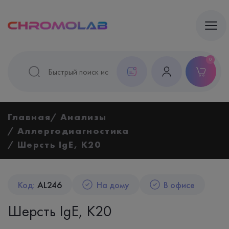
0
Главная
Анализы
Аллергодиагностика
Шерсть IgE, K20
Код:
AL246
На дому
В офисе
Шерсть IgE, K20