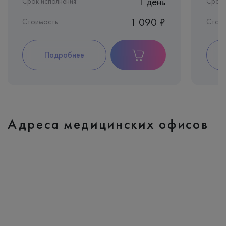
1 день
Срок исполнения:
Срок 
1 090 ₽
Стоимость
Стои
Подробнее
Адреса медицинских офисов