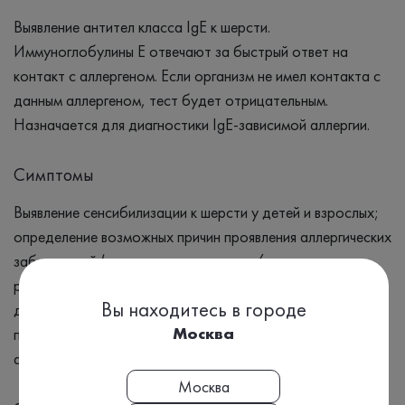
Выявление антител класса IgЕ к шерсти.
Иммуноглобулины Е отвечают за быстрый ответ на
контакт с аллергеном. Если организм не имел контакта с
данным аллергеном, тест будет отрицательным.
Назначается для диагностики IgE-зависимой аллергии.
Симптомы
Выявление сенсибилизации к шерсти у детей и взрослых;
определение возможных причин проявления аллергических
заболеваний (аллергического ринита/
риноконъюнктивита, бронхиальной астмы, атопического
Вы находитесь в городе
дерматита, ангиоотеков, крапивницы); контроль
Москва
проводимого медикаментозного лечения и
аллергенспецифической иммунотерапии (АСИТ).
Москва