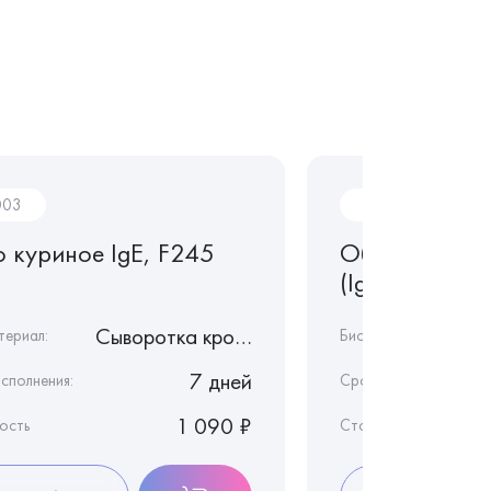
003
AL001
о куриное IgE, F245
Общий иммун
(IgE)
Сыворотка крови
териал:
Биоматериал:
7 дней
сполнения:
Срок исполнения:
1 090 ₽
ость
Стоимость