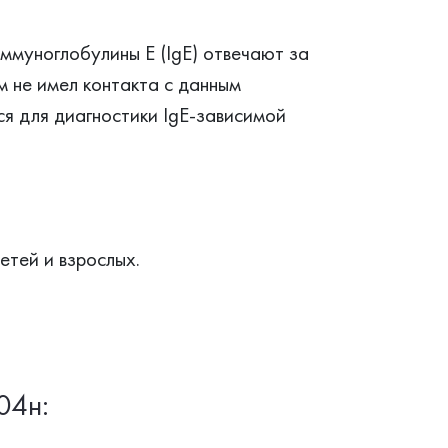
Иммуноглобулины Е (IgE) отвечают за
м не имел контакта с данным
ся для диагностики IgE-зависимой
етей и взрослых.
04н: