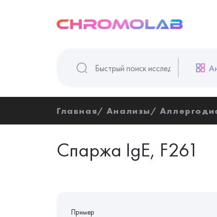
А
Главная
Анализы
Аллергоди
Спаржа IgE, F261
Пример