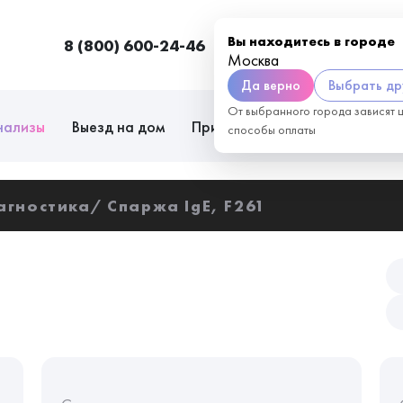
Вы находитесь в городе
8 (800) 600-24-46
Москва
П
Москва
Да верно
Выбрать др
От выбранного города зависят 
нализы
Выезд на дом
Приём врачей
Сотрудниче
способы оплаты
агностика
Спаржа IgE, F261