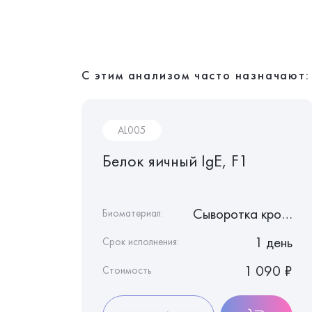
С этим анализом часто назначают:
AL005
ий
Белок яичный IgE, F1
Сыворотка крови
Сыворотка крови
Биоматериал:
1 день
1 день
Срок исполнения:
1 020 ₽
1 090 ₽
Стоимость