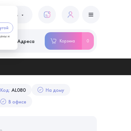
ациентам
угой
цены и
ство
Адреса
Корзина
0
Код:
AL080
На дому
В офисе