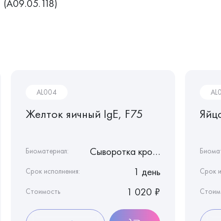
(A09.05.118)
AL004
AL
Желток яичный IgE, F75
Яйц
Сыворотка крови
Биоматериал:
Биома
1 день
Срок исполнения:
Срок и
1 020 ₽
Стоимость
Стоим