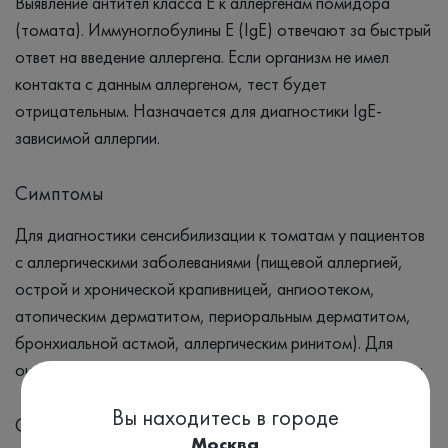
Выявление антител класса Е к аллергенам помидора
(томата). Иммуноглобулины Е (IgE) отвечают за быстрый
ответ на введение аллергена. Если организм не имел
контакта с данным аллергеном, тест будет
отрицательным. Назначается для диагностики IgE-
зависимой аллергии.
Симптомы
Для диагностики сенсибилизации к томатам у пациентов
с аллергическими заболеваниями (пищевой аллергией,
острой и хронической крапивницей, ангиоотеком,
атопическим дерматитом, периоральным дерматитом,
бронхиальной астмой, аллергическим ринитом). Для
оценки риска развития аллергических реакций на томаты.
Вы находитесь в городе
Синонимы
Москва