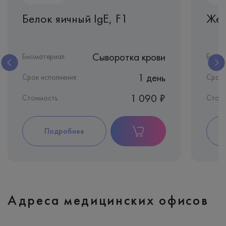
Белок яичный IgE, F1
Жел
Сыворотка крови
Биоматериал:
Биома
1 день
Срок исполнения:
Срок 
1 090 ₽
Стоимость
Стои
Подробнее
Адреса медицинских офисов