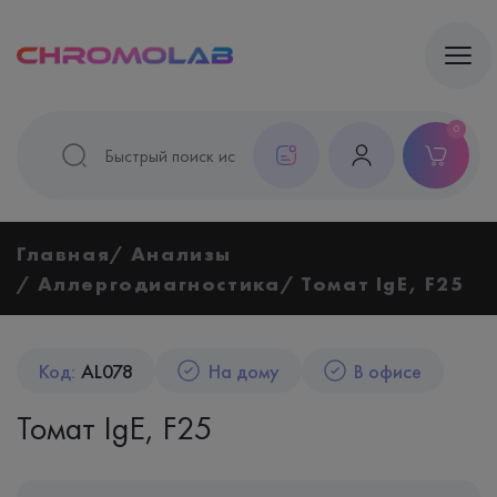
0
Главная
Анализы
Аллергодиагностика
Томат IgE, F25
Код:
AL078
На дому
В офисе
Томат IgE, F25