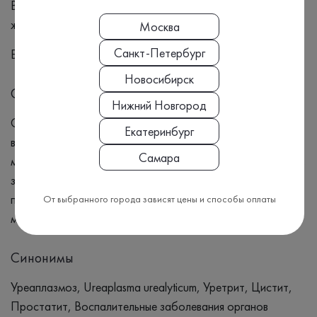
Воспалительные заболевания органов малого таза у
женщин
Москва
Санкт-Петербург
Бесплодие
Новосибирск
Симптомы
Нижний Новгород
Симптомы: Жжение и боль при мочеиспускании,
Екатеринбург
выделения из уретры Частое и болезненное
Самара
мочеиспускание, боли внизу живота Боли в области таза,
затрудненное мочеиспускание, дискомфорт в
промежности Выделения из влагалища, болезненные
От выбранного города зависят цены и способы оплаты
менструации Бесплодие Осложнения при беременности
Синонимы
Уреаплазмоз, Ureaplasma urealyticum, Уретрит, Цистит,
Простатит, Воспалительные заболевания органов