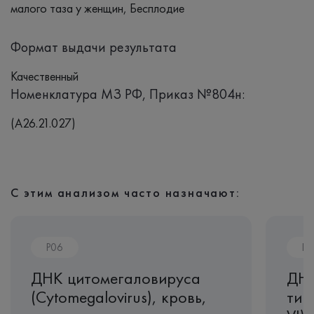
малого таза у женщин, Бесплодие
Формат выдачи результата
Качественный
Номенклатура МЗ РФ, Приказ №804н:
(A26.21.027)
С этим анализом часто назначают:
P06
P0
ДНК цитомегаловируса
ДНК
(Cytomegalovirus), кровь,
тип