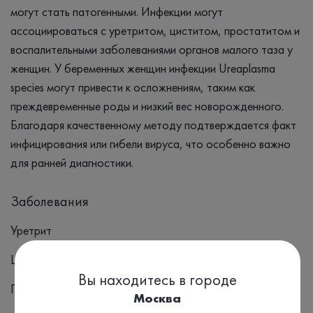
могут стать патогенными. Инфекции могут
ассоциироваться с уретритом, циститом, простатитом и
воспалительными заболеваниями органов малого таза у
женщин. У беременных женщин инфекции Ureaplasma
species могут привести к осложнениям, таким как
преждевременные роды и низкий вес новорожденного.
Благодаря качественному методу подтверждается факт
инфицирования или гибели вируса, что особенно важно
для ранней диагностики.
Заболевания
Уретрит
Цистит
Вы находитесь в городе
Простатит
Москва