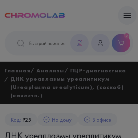
0
Главная
Анализы
ПЦР-диагностика
ДНК уреаплазмы уреалитикум
(Ureaplasma urealyticum), (соскоб)
(качеств.)
Код:
P25
На дому
В офисе
ДНК уреаплазмы уреалитикум