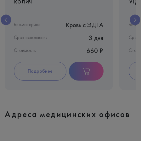
колич
VI)
Кровь c ЭДТА
Биоматериал:
Биома
3 дня
Срок исполнения:
Срок 
660 ₽
Стоимость
Стои
Подробнее
Адреса медицинских офисов