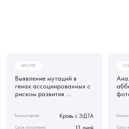
MG392
CG
Выявление мутаций в
Ана
генах ассоциированных с
абб
риском развития ...
фот
Кровь c ЭДТА
Биоматериал:
Биома
13 дней
Срок исполнения:
Срок и