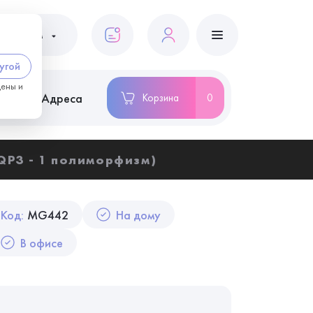
ациентам
угой
цены и
ство
Адреса
Корзина
0
QP3 - 1 полиморфизм)
Код:
MG442
На дому
В офисе