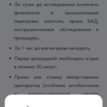
За сутки до исследования исключить
физические и эмоциональные
перегрузки, алкоголь, прием БАД,
инструментальные обследования и
процедуры;
За 1 час до взятия крови не курить;
Перед процедурой необходим отдых
в течение 20 минут;
Прием или отмену лекарственных
препаратов (особенно антибиотиков
и кортикостероидов) следует
согласовывать с лечащим врачом.