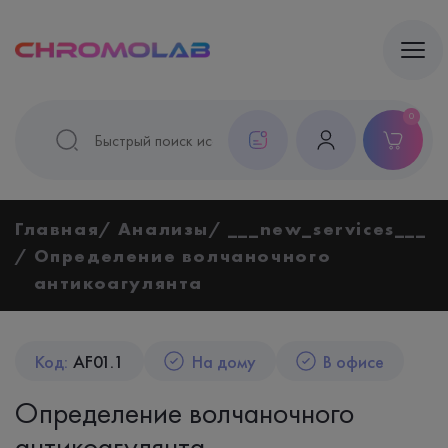
0
Главная
Анализы
___new_services___
Определение волчаночного
антикоагулянта
Код:
AF01.1
На дому
В офисе
Определение волчаночного
антикоагулянта