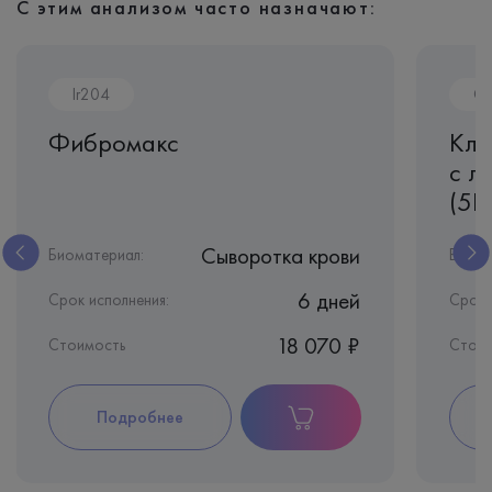
С этим анализом часто назначают:
Ir204
CL
Фибромакс
Кли
с л
(5D
Сыворотка крови
Биоматериал:
Биома
6 дней
Срок исполнения:
Срок 
18 070 ₽
Стоимость
Стои
Подробнее