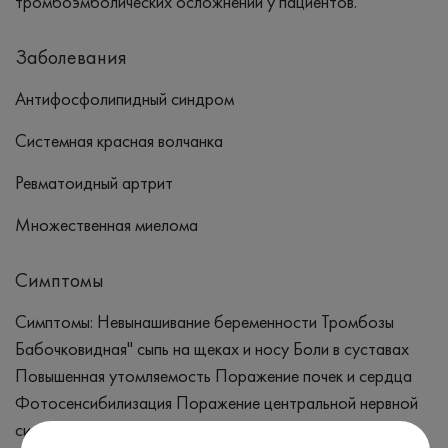
тромбоэмболических осложнений у пациентов.
Заболевания
Антифосфолипидный синдром
Системная красная волчанка
Ревматоидный артрит
Множественная миелома
Симптомы
Симптомы: Невынашивание беременности Тромбозы
Бабочковидная" сыпь на щеках и носу Боли в суставах
Повышенная утомляемость Поражение почек и сердца
Фотосенсибилизация Поражение центральной нервной
системы