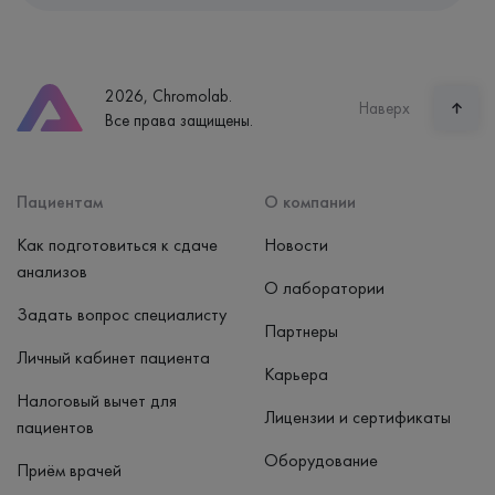
Адрес
Екатеринбург, ул. Щорса, 38к1
Телефон
8 (800) 600-24-46
2026, Chromolab.
Часы работы
Наверх
Все права защищены.
пн-вс: 7:30-15:00
Способ оплаты
Наличные, банковская карта
Пациентам
О компании
Как подготовиться к сдаче
Новости
анализов
О лаборатории
Задать вопрос специалисту
Партнеры
Личный кабинет пациента
Карьера
Налоговый вычет для
Лицензии и сертификаты
пациентов
Оборудование
Приём врачей