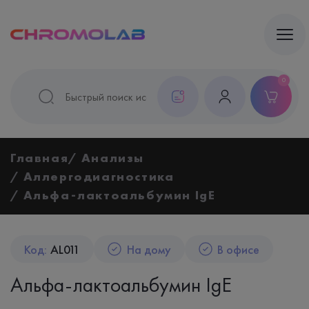
0
Главная
Анализы
Аллергодиагностика
Альфа-лактоальбумин IgE
Код:
AL011
На дому
В офисе
Альфа-лактоальбумин IgE