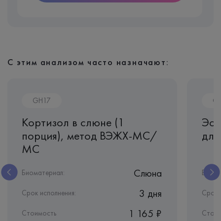
С этим анализом часто назначают:
GH17
G
Кортизол в слюне (1
Эст
порция), метод ВЭЖХ-МС/
для
МС
Слюна
Биоматериал:
Биома
3 дня
Срок исполнения:
Срок 
1 165 ₽
Стоимость
Стои