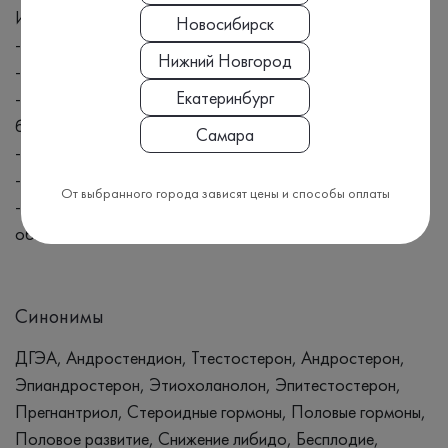
Исследование назначают:
Новосибирск
- при нарушении функции коры надпочечников;
Нижний Новгород
- при выяснении причин бесплодия у мужчин и женщин;
Екатеринбург
- при нарушении менструального цикла, невынашивании
беременности у женщин;
Самара
- при опухолях половых желез или коры надпочечников;
- при нарушении функции половых желез;
От выбранного города зависят цены и способы оплаты
- с целью комплексного обследования при нарушенном
обмене веществ.
Синонимы
ДГЭА, Андростендион, Ттестостерон, Андростерон,
Эпиандростерон, Этиохоланолон, Эпитестостерон,
Прегнантриол, Стероидные гормоны, Половые гормоны,
Половое развитие, Снижение либидо, Бесплодие,