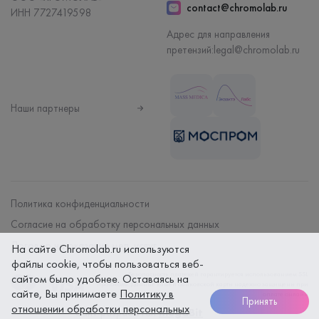
contact@chromolab.ru
ИНН 7727419598
Адрес для направления
претензий:
legal@chromolab.ru
Наши партнеры
Политика конфиденциальности
Согласие на обработку персональных данных
Договор на оказание мед. услуг
На сайте Chromolab.ru используются
файлы cookie, чтобы пользоваться веб-
Безопасность платежей гарантируется использованием SSL
сайтом было удобнее. Оставаясь на
протокола. Данные вашей банковской карты надежно защищены при
сайте, Вы принимаете
Политику в
оплате онлайн
Принять
отношении обработки персональных
Сайт разработан
megaBit