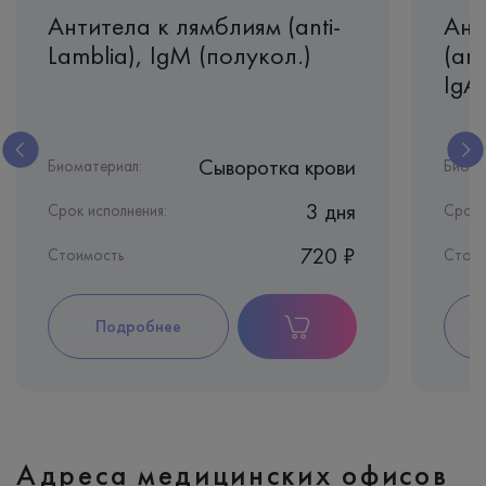
Антитела к лямблиям (anti-
Ант
Lamblia), IgМ (полукол.)
(ant
IgA
Сыворотка крови
Биоматериал:
Биома
3 дня
Срок исполнения:
Срок 
720 ₽
Стоимость
Стои
Подробнее
Адреса медицинских офисов