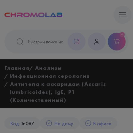
0
Главная
Анализы
Инфекционная серология
Антитела к аскаридам (Ascaris
lumbricoides), IgЕ, P1
(Количественный)
Код:
In087
На дому
В офисе