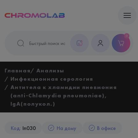
0
Главная
Анализы
Инфекционная серология
Антитела к хламидии пневмония
(anti-Chlamydia pneumoniae),
IgA(полукол.)
Код:
In030
На дому
В офисе