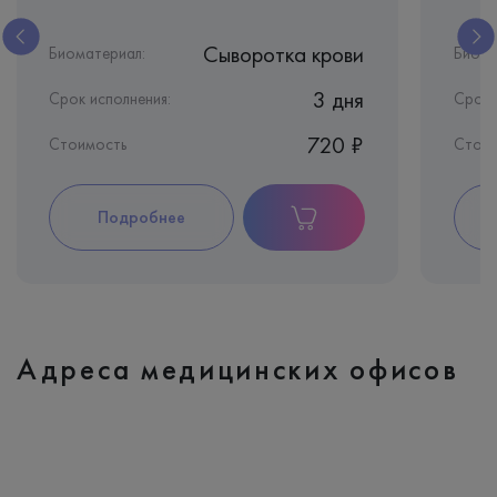
Сыворотка крови
Биоматериал:
Биома
3 дня
Срок исполнения:
Срок 
720 ₽
Стоимость
Стои
Подробнее
Адреса медицинских офисов